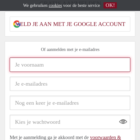
GRATIS AANMELDEN
OK!
We gebruiken
cookies
voor de beste service
MELD JE AAN MET JE GOOGLE ACCOUNT
Of aanmelden met je e-mailadres
Show
Met je aanmelding ga je akkoord met de
voorwaarden &