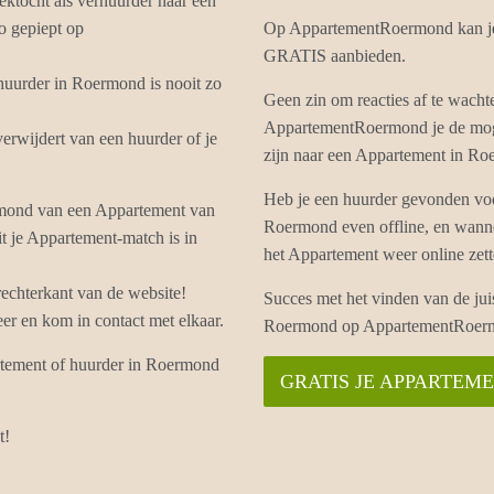
ektocht als verhuurder naar een
o gepiept op
Op AppartementRoermond kan je 
GRATIS aanbieden.
huurder in Roermond is nooit zo
Geen zin om reacties af te wach
AppartementRoermond je de moge
rwijdert van een huurder of je
zijn naar een Appartement in Ro
Heb je een huurder gevonden vo
rmond van een Appartement van
Roermond even offline, en wanne
it je Appartement-match is in
het Appartement weer online zet
echterkant van de website!
Succes met het vinden van de ju
r en kom in contact met elkaar.
Roermond op AppartementRoer
artement of huurder in Roermond
GRATIS JE APPARTEM
t!