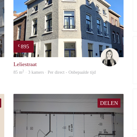
895
€
Woonhuis
Fleur
Leliestraat
2
85 m
· 3 kamers · Per direct - Onbepaalde tijd
DELEN