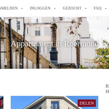
NMELDEN
INLOGGEN
GEZOCHT
FAQ
How to translate AppartementRoermond!
Wat is AppartementRoermond?
Appartement in Roermond
Hoeveel kost het om te reageren op een 
Wat is de privacyverklaring van Appart
Berekent AppartementRoermond
makelaarsvergoeding/bemiddelingsvergoe
Alle veelgestelde vragen
R
H
DELEN