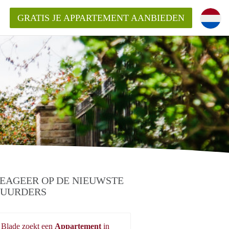
GRATIS JE APPARTEMENT AANBIEDEN
Appartement in Roermond?
ementRoermond?
ding?
EAGEER OP DE NIEUWSTE
UURDERS
Blade zoekt een
Appartement
in