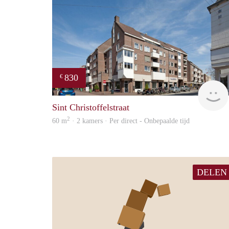
830
€
Sint Christoffelstraat
2
60 m
· 2 kamers · Per direct - Onbepaalde tijd
DELEN