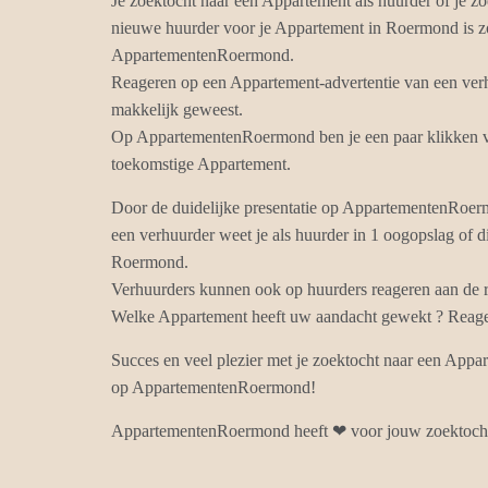
Je zoektocht naar een Appartement als huurder of je zo
nieuwe huurder voor je Appartement in Roermond is z
AppartementenRoermond.
Reageren op een Appartement-advertentie van een ver
makkelijk geweest.
Op AppartementenRoermond ben je een paar klikken ve
toekomstige Appartement.
Door de duidelijke presentatie op AppartementenRoe
een verhuurder weet je als huurder in 1 oogopslag of d
Roermond.
Verhuurders kunnen ook op huurders reageren aan de r
Welke Appartement heeft uw aandacht gewekt ? Reagee
Succes en veel plezier met je zoektocht naar een App
op AppartementenRoermond!
AppartementenRoermond heeft ❤ voor jouw zoektoch