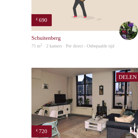
690
€
Schuitenberg
2
75 m
· 2 kamers · Per direct - Onbepaalde tijd
DELEN
720
€