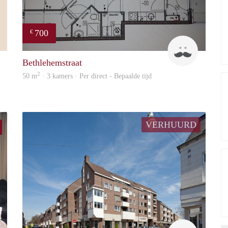
700
€
Yvonne
J
Bethlehemstraat
2
50 m
· 3 kamers · Per direct - Bepaalde tijd
VERHUURD
Tom
Woonhuis