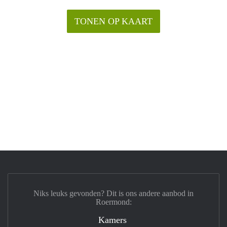
TONEN OP KAART
Niks leuks gevonden? Dit is ons andere aanbod in
Roermond:
Kamers