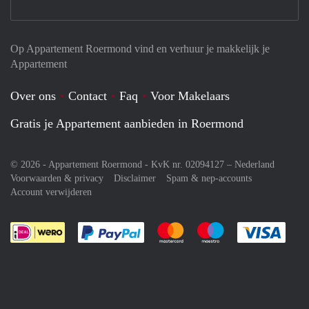
Op Appartement Roermond vind en verhuur je makkelijk je
Appartement
Over ons
Contact
Faq
Voor Makelaars
Gratis je Appartement aanbieden in Roermond
© 2026 - Appartement Roermond - KvK nr. 02094127 –
Nederland
Voorwaarden & privacy
Disclaimer
Spam & nep-accounts
Account verwijderen
Je rekent gemakkelijk af met Paypal
Je rekent gemakkelijk af met M
Je rekent gemakkelij
Je re