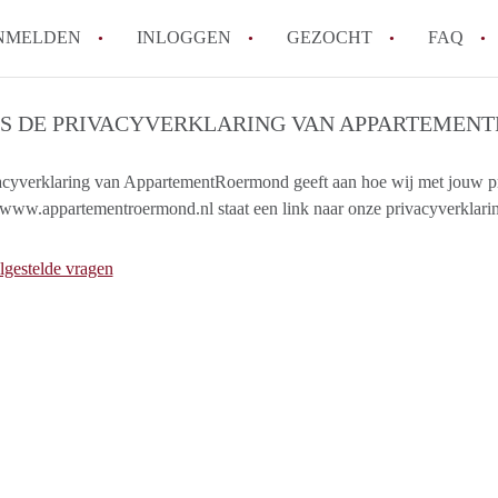
NMELDEN
INLOGGEN
GEZOCHT
FAQ
IS DE PRIVACYVERKLARING VAN APPARTEMEN
How to translate AppartementRoermond!
Wat is AppartementRoermond?
acyverklaring van AppartementRoermond geeft aan hoe wij met jouw p
www.appartementroermond.nl staat een link naar onze privacyverklari
Hoeveel kost het om te reageren op een 
Wat is de privacyverklaring van Appart
lgestelde vragen
Berekent AppartementRoermond
makelaarsvergoeding/bemiddelingsvergoe
Alle veelgestelde vragen