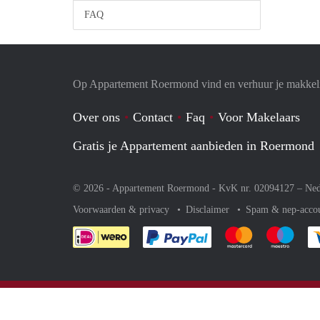
FAQ
Op Appartement Roermond vind en verhuur je makkeli
Over ons
Contact
Faq
Voor Makelaars
Gratis je Appartement aanbieden in Roermond
© 2026 - Appartement Roermond - KvK nr. 02094127 –
Ned
Voorwaarden & privacy
Disclaimer
Spam & nep-acco
Je rekent gemakkelijk af 
Je rekent gemak
Je rek