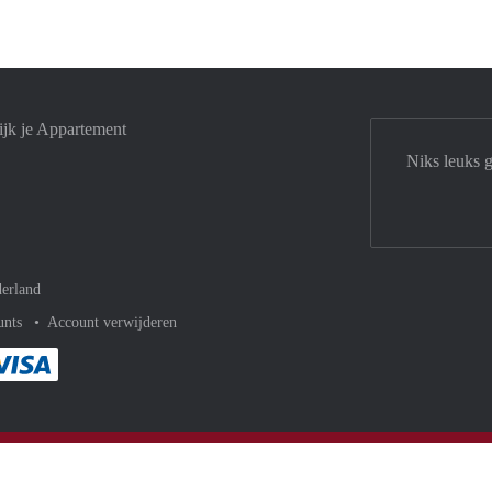
jk je Appartement
Niks leuks 
erland
unts
Account verwijderen
met Paypal
kelijk af met Mastercard
ent gemakkelijk af met Meastro
Je rekent gemakkelijk af met Visa