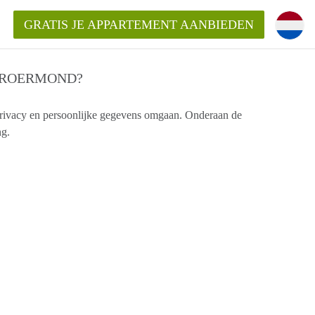
GRATIS JE APPARTEMENT AANBIEDEN
TROERMOND?
rivacy en persoonlijke gegevens omgaan. Onderaan de
ng.
Appartement in Roermond?
ementRoermond?
ding?