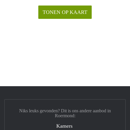
TONEN OP KAART
Niks leuks gevonden? Dit is ons andere aanbod in
Roermond:
Kamers