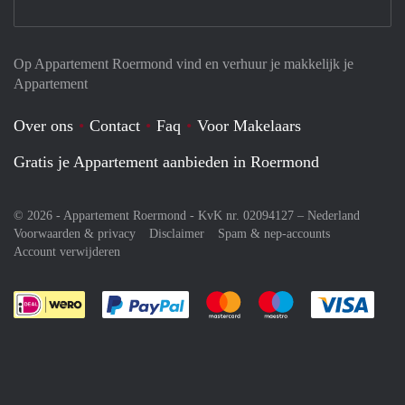
Op Appartement Roermond vind en verhuur je makkelijk je
Appartement
Over ons
Contact
Faq
Voor Makelaars
Gratis je Appartement aanbieden in Roermond
© 2026 - Appartement Roermond - KvK nr. 02094127 –
Nederland
Voorwaarden & privacy
Disclaimer
Spam & nep-accounts
Account verwijderen
Je rekent gemakkelijk af met Paypal
Je rekent gemakkelijk af met M
Je rekent gemakkelij
Je re