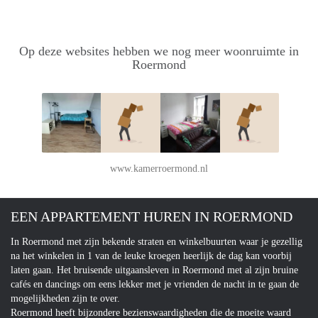
Op deze websites hebben we nog meer woonruimte in
Roermond
www.kamerroermond.nl
EEN APPARTEMENT HUREN IN ROERMOND
In Roermond met zijn bekende straten en winkelbuurten waar je gezellig
na het winkelen in 1 van de leuke kroegen heerlijk de dag kan voorbij
laten gaan. Het bruisende uitgaansleven in Roermond met al zijn bruine
cafés en dancings om eens lekker met je vrienden de nacht in te gaan de
mogelijkheden zijn te over.
Roermond heeft bijzondere bezienswaardigheden die de moeite waard