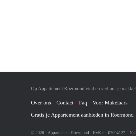
Op Appartement Roermond vind en verhuur je makkeli
Over ons
Contact
Faq
Voor Makelaars
Gratis je Appartement aanbieden in Roermond
© 2026 - Appartement Roermond - KvK nr. 02094127 –
Ned