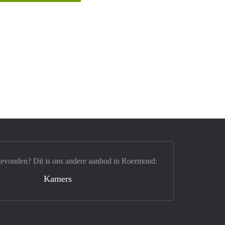
gevonden? Dit is ons andere aanbod in Roermond:
Kamers