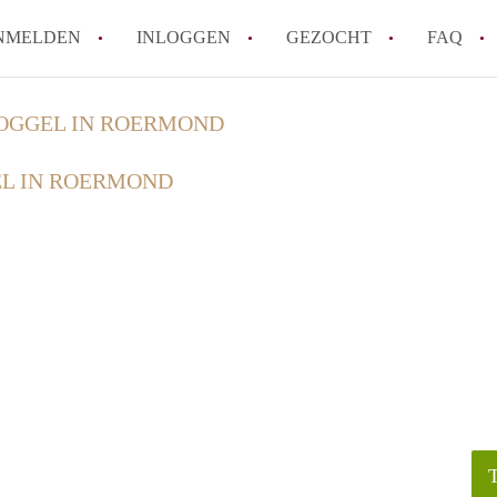
NMELDEN
INLOGGEN
GEZOCHT
FAQ
OGGEL IN ROERMOND
How to translate AppartementRoermond!
L IN ROERMOND
Wat is AppartementRoermond?
Hoeveel kost het om te reageren op een 
Wat is de privacyverklaring van Appart
Berekent AppartementRoermond
makelaarsvergoeding/bemiddelingsvergoe
Alle veelgestelde vragen