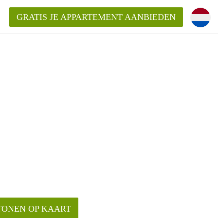
GRATIS JE APPARTEMENT AANBIEDEN
Appartement in Roermond?
ementRoermond?
ding?
TONEN OP KAART