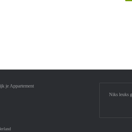
jk je Appartement
Niks leuks 
erland