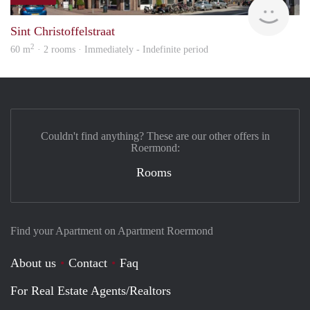
Woon
Sint Christoffelstraat
2
60 m
· 2 rooms · Immediately - Indefinite period
Couldn't find anything? These are our other offers in
Roermond:
Rooms
Find your Apartment on Apartment Roermond
About us
Contact
Faq
For Real Estate Agents/Realtors