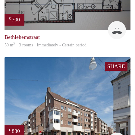
700
€
J
Bethlehemstraat
2
50 m
· 3 rooms · Immediately - Certain period
SHARE
830
€