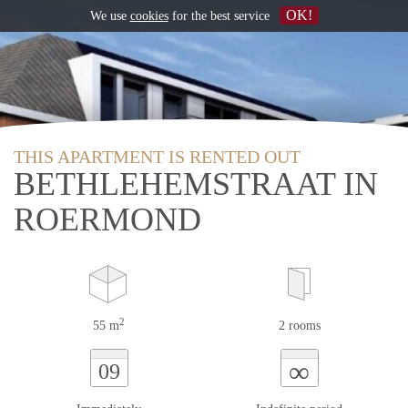
OK!
We use
cookies
for the best service
THIS APARTMENT IS RENTED OUT
BETHLEHEMSTRAAT IN
ROERMOND
2
55 m
2 rooms
∞
09