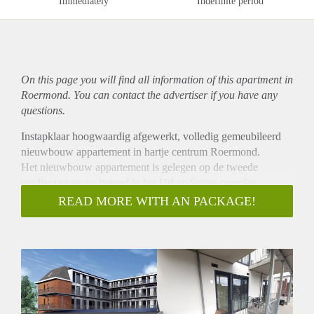
Immediately
Indefinite period
On this page you will find all information of this
apartment
in
Roermond. You can contact the advertiser if you have any
questions.
Instapklaar hoogwaardig afgewerkt, volledig gemeubileerd
nieuwbouw appartement in hartje centrum Roermond.
Het nieuwbouw appartement is gelegen op de tweede
verdieping en gesitueerd in het Urban Suites complex
gelegen aan de Bethlemstraat in Roermond.
READ MORE WITH AN PACKAGE!
Het volledig gemeubileerde appartement is van alle
gemakken voorzien. De moderne keuken met natuurstenen
aanrechtblad is voorzien van inductie kookplaat, afzuigkap,
vaatwasser, hetelucht oven en koel-vries combinatie.
De berging is voorzien van voldoende kastruimte en
wasmachine.
De slaapkamer is voorzien van een 2 persoons-bed, met grote