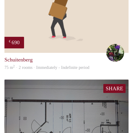
690
€
Yvon
Schuitenberg
2
75 m
· 2 rooms · Immediately - Indefinite period
SHARE