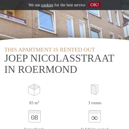
OK!
We use
cookies
for the best service
THIS APARTMENT IS RENTED OUT
JOEP NICOLASSTRAAT
IN ROERMOND
2
83 m
3 rooms
∞
08