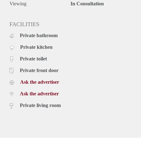
respectievelijke oppervlakten van 20 m² en 10 m².
Viewing
In Consultation
Huurgegevens:
* Huurprijs: € 756,00 per maand;
* Servicekosten: € 50,00 per maand (incl. waterverbruik);
FACILITIES
* Waarborgsom € 806,-
Private bathroom
* Huurtermijn bedraagt minimaal 24 maanden
* Niet geschikt voor studenten of woningdelers en huurders
Private kitchen
onder de 25 jaar
Private toilet
Private front door
Ask the advertiser
Ask the advertiser
Private living room