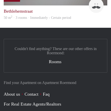
J
Bethlehemstraat
2
50 m
· 3 rooms · Immediately - Certain period
Couldn't find anything? These are our other offers in
Roermond:
Rooms
Find your Apartment on Apartment Roermond
About us
Contact
Faq
For Real Estate Agents/Realtors