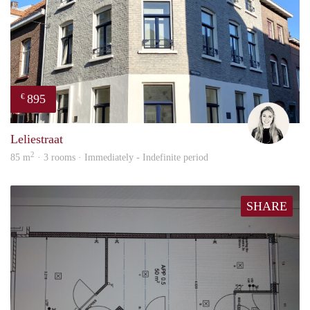
895
€
Fleur
Leliestraat
2
85 m
· 3 rooms · Immediately - Indefinite period
SHARE