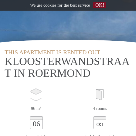
OK!
We use
cookies
for the best service
THIS APARTMENT IS RENTED OUT
KLOOSTERWANDSTRAA
T IN ROERMOND
2
96 m
4 rooms
∞
06