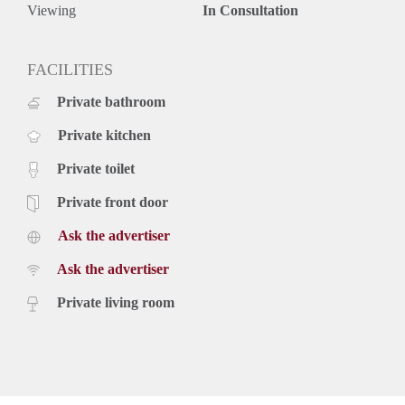
* Niet geschikt voor studenten en huurders onder de 23 jaar
Viewing
In Consultation
Wij werken conform het toewijzigingsprotocol van Pararius.
Meer informatie vind je via deze link:
https://tinyurl.com/59s3pdsc
FACILITIES
Private bathroom
Private kitchen
Private toilet
Private front door
Ask the advertiser
Ask the advertiser
Private living room