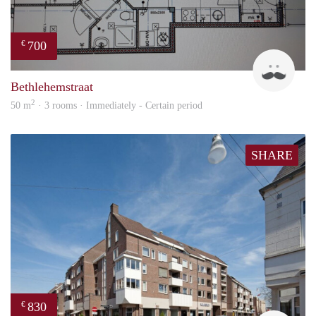
700
€
J
Bethlehemstraat
2
50 m
· 3 rooms · Immediately - Certain period
SHARE
830
€