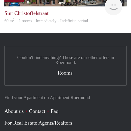
Woon
Sint Christoffelstraat
2
60 m
· 2 rooms · Immediately - Indefinite period
Couldn't find anything? These are our other offers in
Roermond:
Rooms
Find your Apartment on Apartment Roermond
About us
Contact
Faq
For Real Estate Agents/Realtors