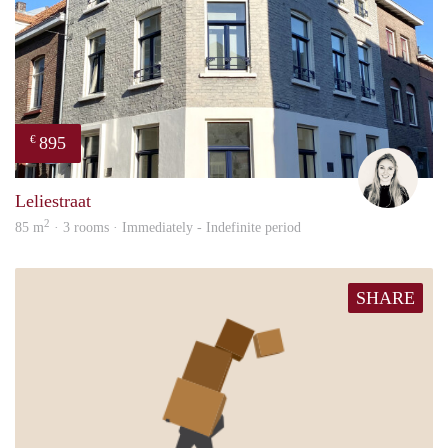
895
€
Fleur
Leliestraat
2
85 m
· 3 rooms · Immediately - Indefinite period
SHARE