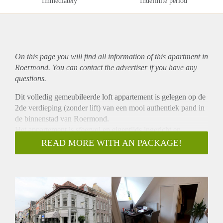
Immediately
Indefinite period
On this page you will find all information of this
apartment
in
Roermond. You can contact the advertiser if you have any
questions.
Dit volledig gemeubileerde loft appartement is gelegen op de
2de verdieping (zonder lift) van een mooi authentiek pand in
de binnenstad van Roermond.
Het appartement is sfeervol en eigentijds ingericht en
beschikt over 1 slaapkamer, welke op een open vide gelegen
READ MORE WITH AN PACKAGE!
is. De woonkamer sluit aan op de half open keuken welke is
v.v. kookplaten, afzuiging, oven, koel-vries combinatie en
vaatwasser. De badkamer, welke te bereiken is via een
kleedkamer, heeft een massage douche cabine, wastafel
meubel en wasmachine. Het toilet is separaat gelegen.
Met deze woning geniet u van het comfort van wonen in de
binnenstad, echter toch rustig gelegen. Niet geschikt voor