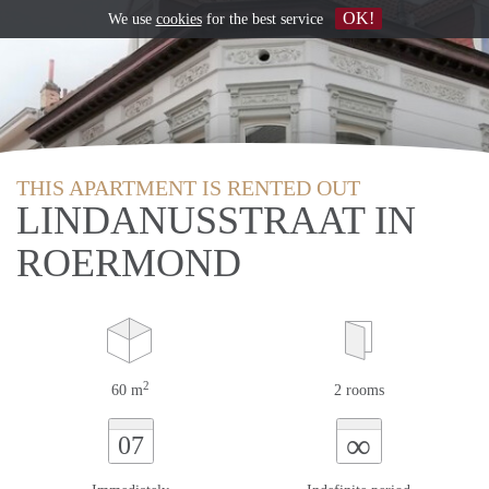
OK!
We use
cookies
for the best service
THIS APARTMENT IS RENTED OUT
LINDANUSSTRAAT IN
ROERMOND
2
60 m
2 rooms
∞
07