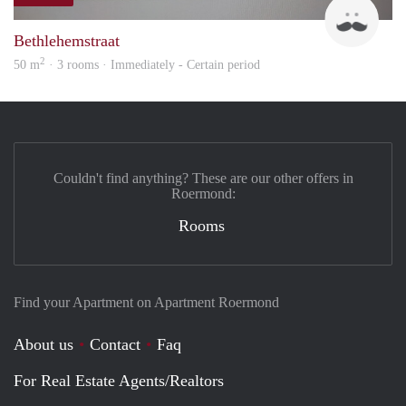
J
Bethlehemstraat
2
50 m
· 3 rooms · Immediately - Certain period
Couldn't find anything? These are our other offers in
Roermond:
Rooms
Find your Apartment on Apartment Roermond
About us
Contact
Faq
For Real Estate Agents/Realtors