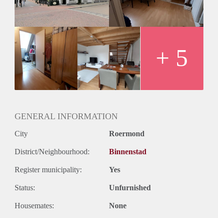
woningdelers, bewoning met kinderen en/of huisdieren.
Huurprijs incl. G/W/E / Servicekosten (o.a. internet en
meubilering) bedraagt € 1050,- per maand. Waarborgsom €
1500,-.
Tevens heeft de huurder de mogelijkheid om additioneel een
+ 5
bewaakte privé parkeerplaats te huren voor € 75,- per maand.
GENERAL INFORMATION
City
Roermond
District/Neighbourhood:
Binnenstad
Register municipality:
Yes
Status:
Unfurnished
Housemates:
None