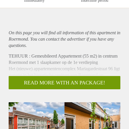
Immediately
Indefinite period
On this page you will find all information of this
apartment
in
Roermond. You can contact the advertiser if you have any
questions.
TEHUUR : Gemeubileerd Appartement (55 m2) in centrum
Roermond met 1 slaapkamer op de 1e verdieping
Het (nieuwe) appartementencomplex Mariagardestraat 96 ligt
gunstig in het historische centrum van Roermond op
loopafstand van het NS station, theater hotel “ de oranjerie”
READ MORE WITH AN PACKAGE!
het Munsterplein met vele restaurants en winkels(straten)
zoals de Hamstraat.
De appartement-complex Mariagardestraat 96 kenmerkt zich
met een gezellig (zonnig) binnen-plein met beplanting, waar
het heerlijk toeven is.
Indeling :
Eerste verdieping :