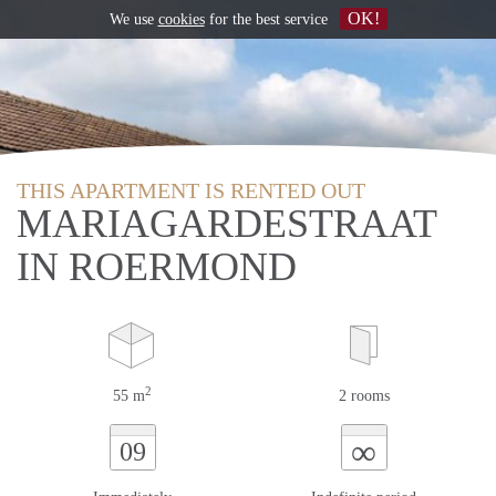
OK!
We use
cookies
for the best service
THIS APARTMENT IS RENTED OUT
MARIAGARDESTRAAT
IN ROERMOND
2
55 m
2 rooms
∞
09