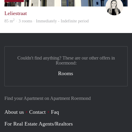
Fleur
Leliestraat
2
85 m
· 3 rooms · Immediately - Indefinite period
Couldn't find anything? These are our other offers in
Roermond:
Rooms
Find your Apartment on Apartment Roermond
About us
Contact
Faq
For Real Estate Agents/Realtors