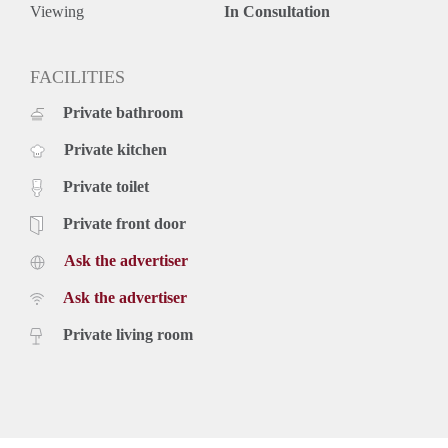
Details :
Viewing
In Consultation
Beschikbaar per : 15-07-2025
oppervlakte : 55 m2
Kamers : 3
FACILITIES
Badkamers incl. Toilet : 1
Private bathroom
Woon-eetkamer : 1
Slaapkamer : 1
Private kitchen
Berging : nvt
Buurten : Binnenstad
Private toilet
Energielabel : A
Huisdieren : in overleg
Private front door
Soort tuin : (gemeenschappelijke) Patio (+/- 100 m2)
Ask the advertiser
Interieur : Gemeubileerd
Borg : € 1.584,-
Ask the advertiser
Private living room