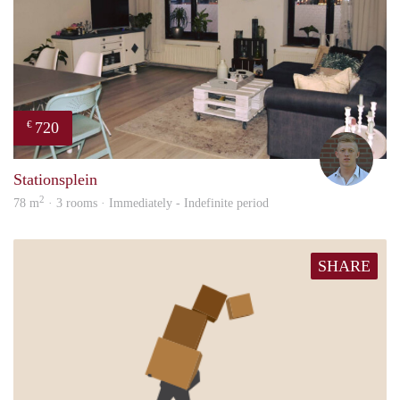
720
€
Tom
Stationsplein
2
78 m
· 3 rooms · Immediately - Indefinite period
SHARE