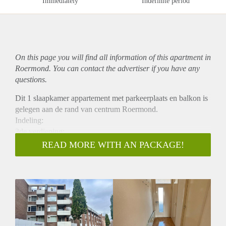
Immediately
Indefinite period
On this page you will find all information of this
apartment
in
Roermond. You can contact the advertiser if you have any
questions.
Dit 1 slaapkamer appartement met parkeerplaats en balkon is
gelegen aan de rand van centrum Roermond.
Indeling:
3de verdieping;
Het appartement heeft een woonkamer met half open keuken
READ MORE WITH AN PACKAGE!
welke is v.v. een nette installatie met de volgende apparatuur;
kookplaat, afzuiging en koelkast. Vanuit de woonkamer heeft
men toegang tot het balkon. Het toilet is vanuit de hal te
bereiken.
De slaapkamer biedt toegang tot de badkamer met douche,
wastafel meubel en wasmachine aansluiting. Het volledige
appartement is v.v. een laminaat vloer.