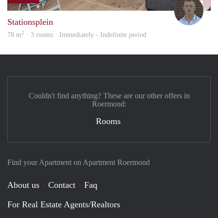
Tom
Stationsplein
2
78 m
· 3 rooms · Immediately - Indefinite period
Couldn't find anything? These are our other offers in
Roermond:
Rooms
Find your Apartment on Apartment Roermond
About us
Contact
Faq
For Real Estate Agents/Realtors