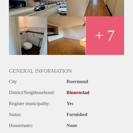
Huurgegevens
- De huurprijs incl. servicekosten, voorschot stookkosten en
privé parkeerplaats, excl. elektra bedraagt € 1010,- per
maand.
- Waarborgsom bedraagt € 1600,-
+ 7
- Huisdieren zijn hier helaas niet toegestaan.
Wij werken conform het toewijzigingsprotocol van Pararius.
Meer informatie vind je via deze link:
https://tinyurl.com/59s3pdsc
GENERAL INFORMATION
City
Roermond
District/Neighbourhood:
Binnenstad
Register municipality:
Yes
Status:
Furnished
Housemates:
None