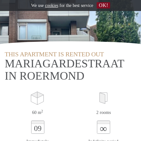
OK!
We use
cookies
for the best service
THIS APARTMENT IS RENTED OUT
MARIAGARDESTRAAT
IN ROERMOND
2
60 m
2 rooms
∞
09