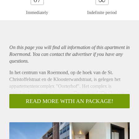
Immediately
Indefinite period
On this page you will find all information of this
apartment
in
Roermond. You can contact the advertiser if you have any
questions.
In het centrum van Roermond, op de hoek van de St.
Christoffelstraat en de Kloosterwandstraat, is gelegen het
appartementencomplex "Oorterhof". Het complex is
uitstekend gesitueerd, tegenover Theaterhotel "De Oranjerie"
nabij alle winkels welke het gezellige stadscentrum van
READ MORE WITH AN PACKAGE!
Roermond rijk is. Op nog geen 2 minuten lopen bereikt u al
gezellige Stationsplein met tal van horecagelegenheden en
uiteraard Centraal Station Roermond. Een uitstekende
woonlocatie midden in het centrum van Roermond voor
zowel jong als oud!