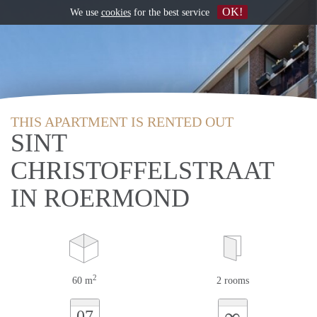
OK!
We use
cookies
for the best service
THIS APARTMENT IS RENTED OUT
SINT
CHRISTOFFELSTRAAT
IN ROERMOND
2
60 m
2 rooms
∞
07