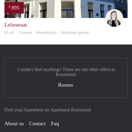
895
€
Fleur
Leliestraat
2
85 m
· 3 rooms · Immediately - Indefinite period
Couldn't find anything? These are our other offers in
Roermond:
Rooms
Find your Apartment on Apartment Roermond
About us
Contact
Faq