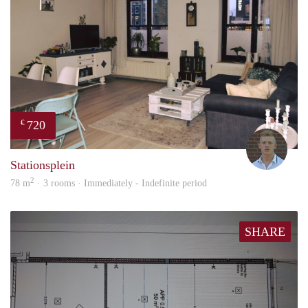
720
€
Tom
Stationsplein
2
78 m
· 3 rooms · Immediately - Indefinite period
SHARE