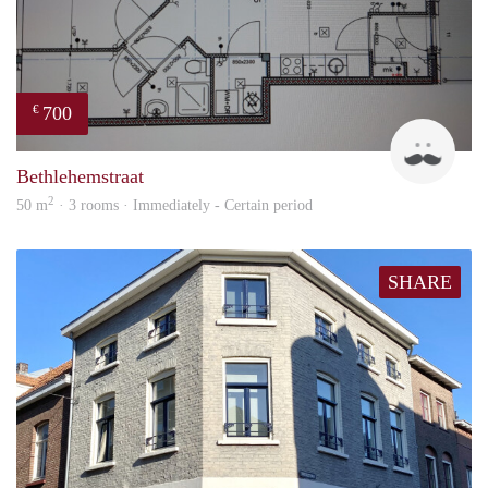
700
€
J
Bethlehemstraat
2
50 m
· 3 rooms · Immediately - Certain period
SHARE