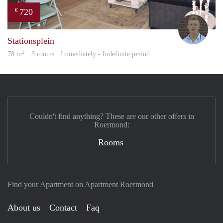
720
€
Tom
Stationsplein
2
78 m
· 3 rooms · Immediately - Indefinite period
Couldn't find anything? These are our other offers in
Roermond:
Rooms
Find your Apartment on Apartment Roermond
About us
Contact
Faq