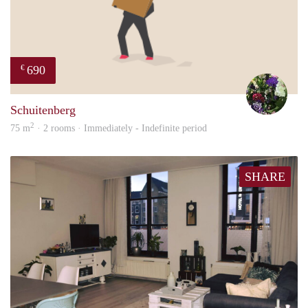
690
€
Yvon
Schuitenberg
2
75 m
· 2 rooms · Immediately - Indefinite period
SHARE