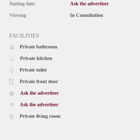
Optionele kosten :
Starting date:
Ask the advertiser
Parkeerplaats : € 75,- per maand
Internet : € 60,- per maand
Viewing
In Consultation
Bijzonderheden :
De huurprijs bedraagt totaal € 1.150,- per maand. (Excl.
FACILITIES
GWE)
De voorschot servicekosten € 135,- per maand
Private bathroom
Totale huurprijs excl. GWE bedraagt € 1.285,- per maand.
Waarborg : € 2.870,-
Private kitchen
Details :
oppervlakte : 40 m2
Private toilet
Kamers : 2
Private front door
Badkamers : 1
Slaapkamers : 1
Ask the advertiser
Toiletten : 1
Buurten : Binnenstad
Ask the advertiser
Energielabel : B
Private living room
Soort tuin : Balkon