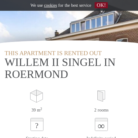
OK!
We use
cookies
for the best service
THIS APARTMENT IS RENTED OUT
WILLEM II SINGEL IN
ROERMOND
2
39 m
2 rooms
∞
?