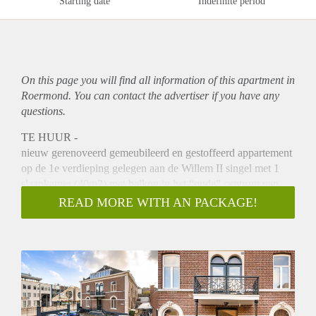
Starting date
Indefinite period
On this page you will find all information of this
apartment
in
Roermond. You can contact the advertiser if you have any
questions.
TE HUUR -
nieuw gerenoveerd gemeubileerd en gestoffeerd appartement
op de 1e verdieping gelegen aan de Willem II singel met 1
slaapkamer (40m2) met balkon in het “oude” centrum van
Roermond.
READ MORE WITH AN PACKAGE!
Beschrijving:
Ben je op zoek naar je eigen appartement? Liefst in centrum,
nieuw en instapklaar?
Dit appartement voldoet aan al je wensen : instapklaar, zeer
smaakvol ingericht en ligt in het complex “ Willem II Singel
4-6” waarin een achttiental appartementen zijn gerealiseerd.
Alle voorzieningen liggen binnen handbereik; het centraal