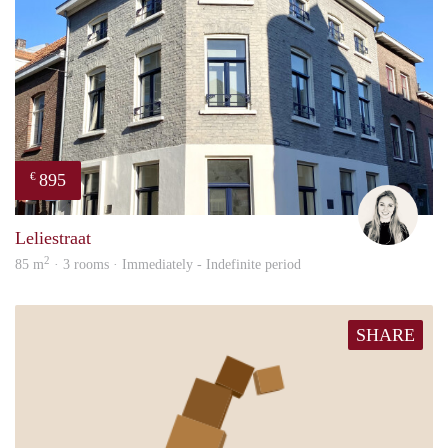
895
€
Fleur
Leliestraat
2
85 m
· 3 rooms · Immediately - Indefinite period
SHARE