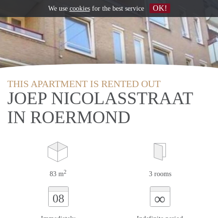
OK!
We use
cookies
for the best service
THIS APARTMENT IS RENTED OUT
JOEP NICOLASSTRAAT
IN ROERMOND
2
83 m
3 rooms
∞
08