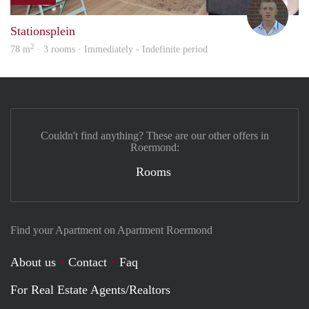
Tom
Stationsplein
2
78 m
· 3 rooms · Immediately - Indefinite period
Couldn't find anything? These are our other offers in
Roermond:
Rooms
Find your Apartment on Apartment Roermond
About us
Contact
Faq
For Real Estate Agents/Realtors