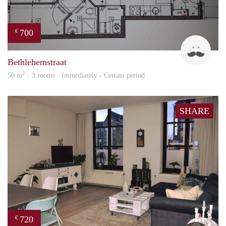
700
€
J
Bethlehemstraat
2
50 m
· 3 rooms · Immediately - Certain period
SHARE
720
€