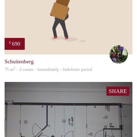
690
€
Yvon
Schuitenberg
2
75 m
· 2 rooms · Immediately - Indefinite period
SHARE