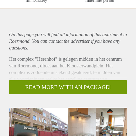
Immediately
Indefinite period
On this page you will find all information of this
apartment
in
Roermond. You can contact the advertiser if you have any
questions.
Het complex "Herenhof" is gelegen midden in het centrum
van Roermond, direct aan het Kloosterwandplein. Het
complex is zodoende uitstekend gesitueerd, te midden van
alle voorzieningen welke het gezellige centrum van
Roermond rijk is. Op steenworp afstand bevindt zich het
READ MORE WITH AN PACKAGE!
centraal station Roermond en uiteraard het gezellige
stationsplein met zijn diverse horecagelegenheden.
Het appartementencomplex "Herenhof" telt in totaliteit 41
royale appartementen. Via de centrale entree aan de Joep
Nicolasstraat, alwaar zich de bellentableaus, postkasten en
liftopgang bevindt, komt u op de galerijen. Iedere bewoner
heeft een eigen, afsluitbare berging in het souterrain. Hier