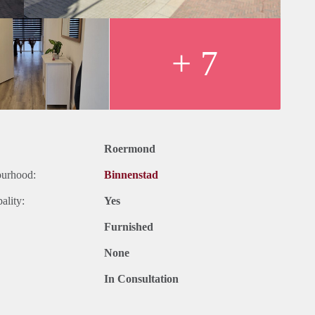
 25 jaar
ning vanuit de gemeente aan te vragen
+ 7
rarius. Meer informatie vind je via deze link:
er
Roermond
ourhood:
Binnenstad
ality:
Yes
Furnished
None
In Consultation