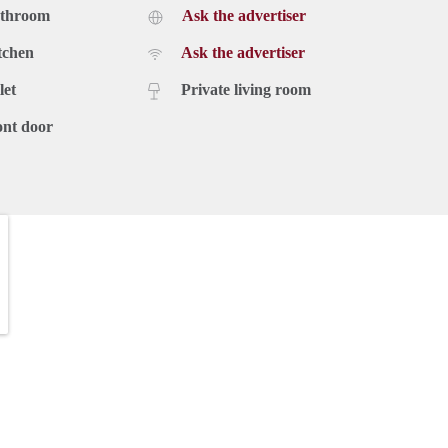
athroom
Ask the advertiser
tchen
Ask the advertiser
let
Private living room
ont door