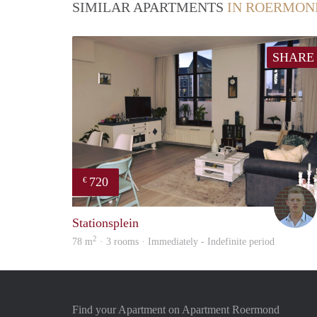
SIMILAR APARTMENTS
IN ROERMON
SHARE
720
€
Stationsplein
2
78 m
· 3 rooms · Immediately - Indefinite period
Find your Apartment on Apartment Roermond