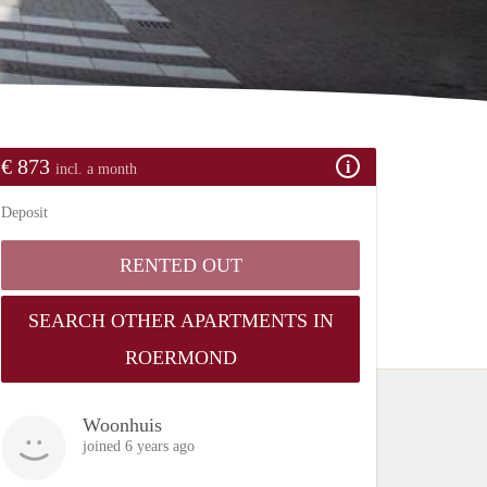
€ 873
incl. a month
Deposit
RENTED OUT
SEARCH OTHER APARTMENTS IN
ROERMOND
Woonhuis
joined 6 years ago