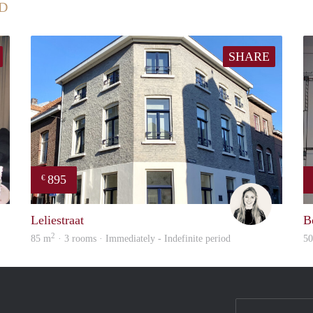
D
SHARE
895
€
Tom
Fleur
Leliestraat
B
2
85 m
· 3 rooms · Immediately - Indefinite period
5