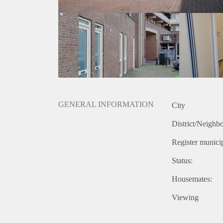
* Huurtermijn bedraagt minimaal 25 maanden
* Niet geschikt voor studenten en huurders onder de
* Helaas is het niet mogelijk om een parkeervergun
Wij werken conform het toewijzigingsprotocol van Pa
https://www.pararius.nl/info/selectieprocedure-huurd
GENERAL INFORMATION
City
District/Neighb
Register municip
Status:
Housemates:
Viewing