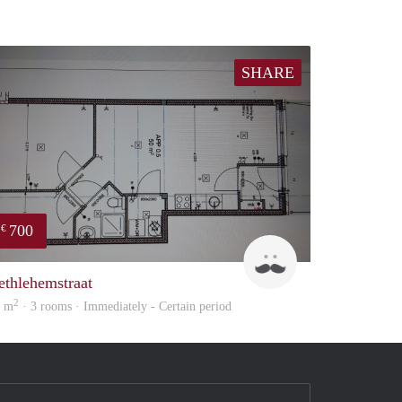
SHARE
700
€
J
ethlehemstraat
2
0 m
· 3 rooms · Immediately - Certain period