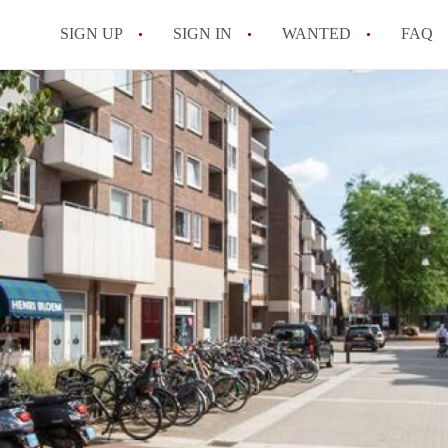
SIGN UP
SIGN IN
WANTED
FAQ
All FAQs