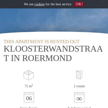
OK!
We use
cookies
for the best service
THIS APARTMENT IS RENTED OUT
KLOOSTERWANDSTRAA
T IN ROERMOND
2
75 m
2 rooms
∞
06