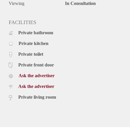
* Voorschot stookkosten: €60,00 per maand;
Viewing
In Consultation
* Waarborgsom: één maand huur, inclusief servicekosten.
* Huurtermijn bedraagt minimaal 24 maanden
* Niet geschikt voor studenten en huurders onder de 25 jaar
FACILITIES
Private bathroom
Private kitchen
Private toilet
Private front door
Ask the advertiser
Ask the advertiser
Private living room