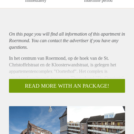
Immediately
Indefinite period
On this page you will find all information of this
apartment
in
Roermond. You can contact the advertiser if you have any
questions.
In het centrum van Roermond, op de hoek van de St.
Christoffelstraat en de Kloosterwandstraat, is gelegen het
appartementencomplex "Oorterhof". Het complex is
uitstekend gesitueerd, tegenover Theaterhotel "De Oranjerie"
nabij alle winkels welke het gezellige stadscentrum van
READ MORE WITH AN PACKAGE!
Roermond rijk is. Op nog geen 2 minuten lopen bereikt u al
gezellige Stationsplein met tal van horecagelegenheden en
uiteraard Centraal Station Roermond. Een uitstekende
woonlocatie midden in het centrum van Roermond voor
zowel jong als oud!
Het complex telt twee ingangen; één op de
Kloosterwandstraat en één op de St. Christoffelstraat. Hier