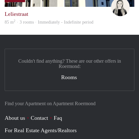
Fleur
Leliestraat
2
85 m
· 3 rooms · Immediately - Indefinite period
Couldn't find anything? These are our other offers in
Roermond:
Rooms
Find your Apartment on Apartment Roermond
About us
Contact
Faq
For Real Estate Agents/Realtors