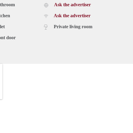
athroom
Ask the advertiser
tchen
Ask the advertiser
let
Private living room
ont door