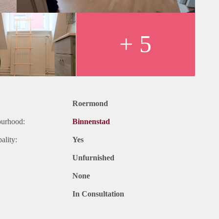
+ 5
Roermond
ourhood:
Binnenstad
ality:
Yes
Unfurnished
None
In Consultation