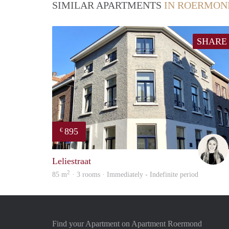
SIMILAR APARTMENTS
IN ROERMON
SHARE
895
€
Leliestraat
2
85 m
· 3 rooms · Immediately - Indefinite period
Find your Apartment on Apartment Roermond