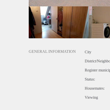
GENERAL INFORMATION
City
District/Neighb
Register municip
Status:
Housemates:
Viewing