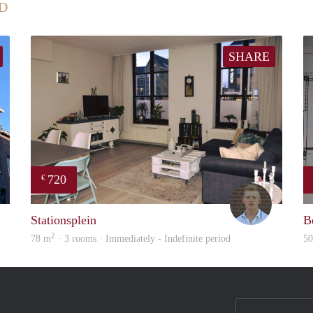
D
SHARE
720
€
Fleur
Tom
Stationsplein
B
2
78 m
· 3 rooms · Immediately - Indefinite period
5