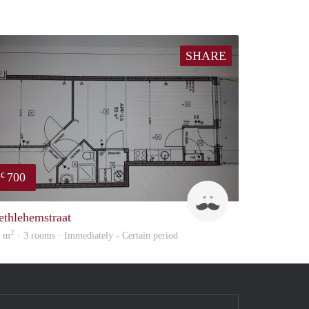
SHARE
700
€
J
ethlehemstraat
2
0 m
· 3 rooms · Immediately - Certain period