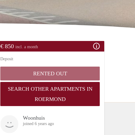
€ 850
incl. a month
Deposit
RENTED OUT
SEARCH OTHER APARTMENTS IN
ROERMOND
Woonhuis
joined 6 years ago