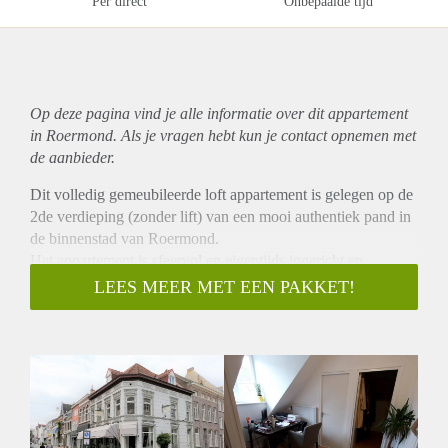
Per direct
Onbepaalde tijd
Op deze pagina vind je alle informatie over dit
appartement
in Roermond. Als je vragen hebt kun je contact opnemen met
de aanbieder.
Dit volledig gemeubileerde loft appartement is gelegen op de
2de verdieping (zonder lift) van een mooi authentiek pand in
de binnenstad van Roermond.
Het appartement is sfeervol en eigentijds ingericht en
beschikt over 1 slaapkamer, welke op een open vide gelegen
LEES MEER MET EEN PAKKET!
is. De woonkamer sluit aan op de half open keuken welke is
v.v. kookplaten, afzuiging, oven, koel-vries combinatie en
vaatwasser. De badkamer, welke te bereiken is via een
kleedkamer, heeft een massage douche cabine, wastafel
meubel en wasmachine. Het toilet is separaat gelegen.
Met deze woning geniet u van het comfort van wonen in de
binnenstad, echter toch rustig gelegen. Niet geschikt voor