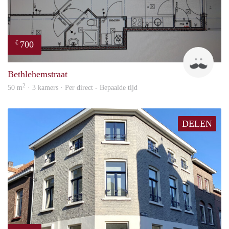
700
€
J
Bethlehemstraat
2
50 m
· 3 kamers · Per direct - Bepaalde tijd
DELEN