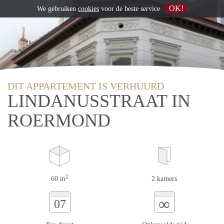
OK!
We gebruiken
cookies
voor de beste service
DIT APPARTEMENT IS VERHUURD
LINDANUSSTRAAT IN
ROERMOND
2
60 m
2 kamers
∞
07