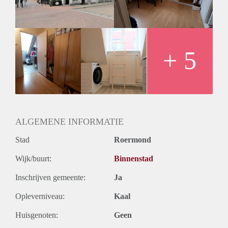
woningdelers, bewoning met kinderen en/of huisdieren.
Huurprijs incl. G/W/E / Servicekosten (o.a. internet en
meubilering) bedraagt € 995,- per maand. Waarborgsom €
1500,-.
Tevens heeft de huurder de mogelijkheid om additioneel een
+ 5
bewaakte privé parkeerplaats te huren voor € 75,- per maand.
ALGEMENE INFORMATIE
Stad
Roermond
Wijk/buurt:
Binnenstad
Inschrijven gemeente:
Ja
Opleverniveau:
Kaal
Huisgenoten:
Geen