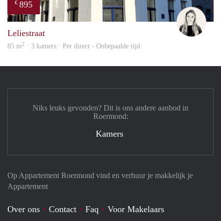
895
€
Fleur
Leliestraat
2
85 m
· 3 kamers · Per direct - Onbepaalde tijd
Niks leuks gevonden? Dit is ons andere aanbod in
Roermond:
Kamers
Op Appartement Roermond vind en verhuur je makkelijk je
Appartement
Over ons
Contact
Faq
Voor Makelaars