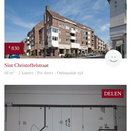
830
€
Woon
Sint Christoffelstraat
2
60 m
· 2 kamers · Per direct - Onbepaalde tijd
DELEN