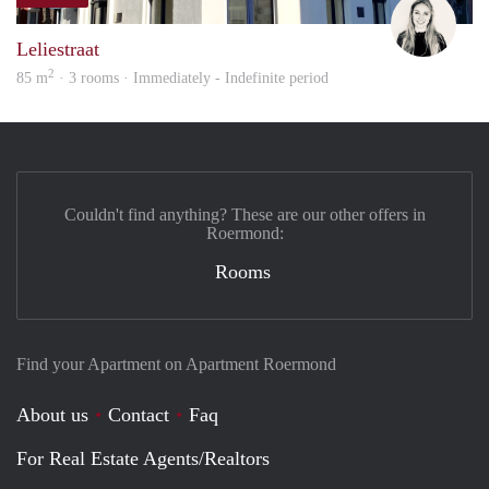
Fleur
Leliestraat
2
85 m
· 3 rooms · Immediately - Indefinite period
Couldn't find anything? These are our other offers in
Roermond:
Rooms
Find your Apartment on Apartment Roermond
About us
Contact
Faq
For Real Estate Agents/Realtors