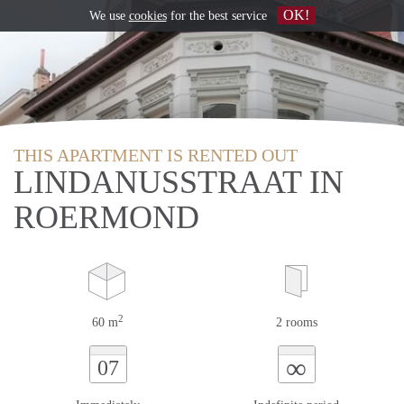
OK!
We use
cookies
for the best service
THIS APARTMENT IS RENTED OUT
LINDANUSSTRAAT IN
ROERMOND
2
60 m
2 rooms
∞
07