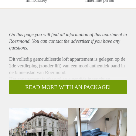
Immediately
Indefinite period
On this page you will find all information of this
apartment
in
Roermond. You can contact the advertiser if you have any
questions.
Dit volledig gemeubileerde loft appartement is gelegen op de
2de verdieping (zonder lift) van een mooi authentiek pand in
de binnenstad van Roermond.
Het appartement is sfeervol en eigentijds ingericht en
beschikt over 1 slaapkamer, welke op een open vide gelegen
READ MORE WITH AN PACKAGE!
is. De woonkamer sluit aan op de half open keuken welke is
v.v. 4 pits fornuis, afzuigkap, oven, koel-vries combinatie en
vaatwasser. De badkamer, welke te bereiken is via een
kleedkamer, heeft een massage douche cabine, wastafel
meubel en wasmachine. Het toilet is separaat gelegen.
Met deze woning geniet u van het comfort van wonen in de
binnenstad, echter toch rustig gelegen.