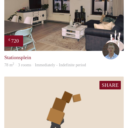
720
€
Tom
Stationsplein
2
78 m
· 3 rooms · Immediately - Indefinite period
SHARE