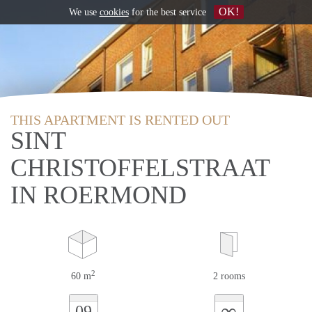
OK!
We use
cookies
for the best service
THIS APARTMENT IS RENTED OUT
SINT
CHRISTOFFELSTRAAT
IN ROERMOND
2
60 m
2 rooms
∞
09