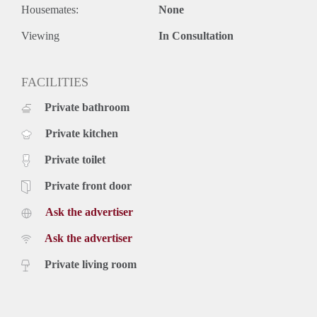
Housemates:
None
* Huurprijs: € 619,00 per maand;
* Servicekosten: €50,00 per maand (incl. waterverbruik);
Viewing
In Consultation
* Voorschot stookkosten: €65,00 per maand;
* Waarborgsom: één maand huur, inclusief servicekosten.
* Huurtermijn bedraagt minimaal 24 maanden
FACILITIES
* Niet geschikt voor studenten
Private bathroom
Private kitchen
Private toilet
Private front door
Ask the advertiser
Ask the advertiser
Private living room