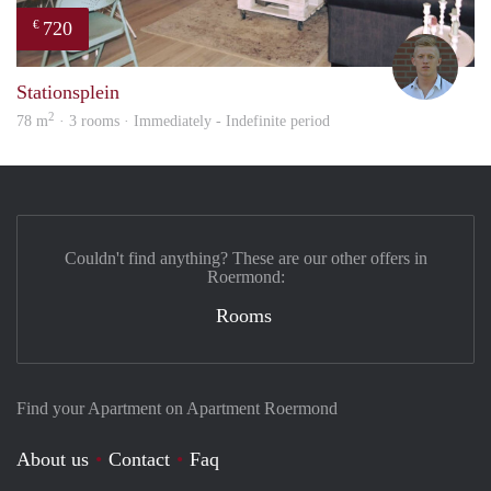
720
€
Tom
Stationsplein
2
78 m
· 3 rooms · Immediately - Indefinite period
Couldn't find anything? These are our other offers in
Roermond:
Rooms
Find your Apartment on Apartment Roermond
About us
Contact
Faq