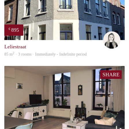
895
€
Fleur
Leliestraat
2
85 m
· 3 rooms · Immediately - Indefinite period
SHARE