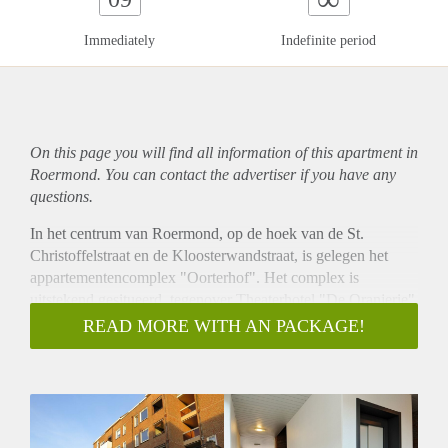
Immediately
Indefinite period
On this page you will find all information of this
apartment
in
Roermond. You can contact the advertiser if you have any
questions.
In het centrum van Roermond, op de hoek van de St.
Christoffelstraat en de Kloosterwandstraat, is gelegen het
appartementencomplex "Oorterhof". Het complex is
uitstekend gesitueerd, tegenover Theaterhotel "De Oranjerie"
nabij alle winkels welke het gezellige stadscentrum van
READ MORE WITH AN PACKAGE!
Roermond rijk is. Op nog geen 2 minuten lopen bereikt u al
gezellige Stationsplein met tal van horecagelegenheden en
uiteraard Centraal Station Roermond. Een uitstekende
woonlocatie midden in het centrum van Roermond voor
zowel jong als oud!