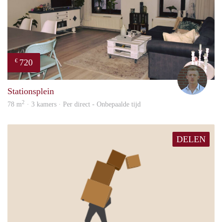
720
€
Tom
Stationsplein
2
78 m
· 3 kamers · Per direct - Onbepaalde tijd
DELEN