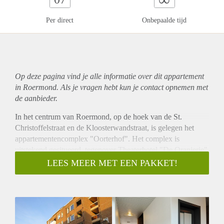
Per direct
Onbepaalde tijd
Op deze pagina vind je alle informatie over dit
appartement
in Roermond. Als je vragen hebt kun je contact opnemen met
de aanbieder.
In het centrum van Roermond, op de hoek van de St.
Christoffelstraat en de Kloosterwandstraat, is gelegen het
appartementencomplex "Oorterhof". Het complex is
uitstekend gesitueerd, tegenover Theaterhotel "De Oranjerie"
nabij alle winkels welke het gezellige stadscentrum van
LEES MEER MET EEN PAKKET!
Roermond rijk is. Op nog geen 2 minuten lopen bereikt u al
gezellige Stationsplein met tal van horecagelegenheden en
uiteraard Centraal Station Roermond. Een uitstekende
woonlocatie midden in het centrum van Roermond voor
zowel jong als oud!