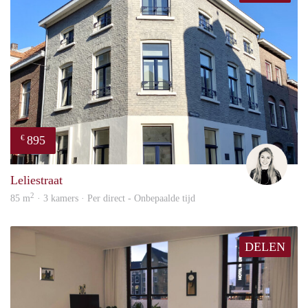
895
€
Fleur
Leliestraat
2
85 m
· 3 kamers · Per direct - Onbepaalde tijd
DELEN