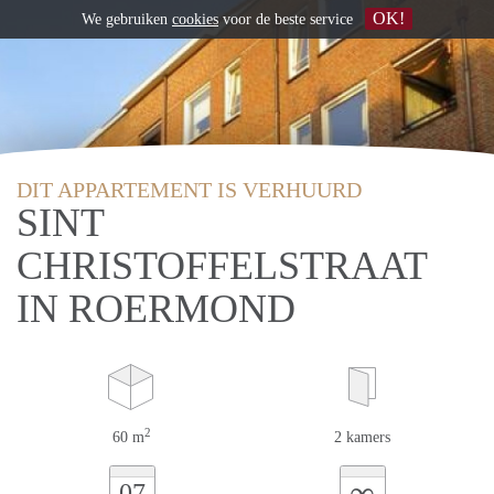
OK!
We gebruiken
cookies
voor de beste service
DIT APPARTEMENT IS VERHUURD
SINT
CHRISTOFFELSTRAAT
IN ROERMOND
2
60 m
2 kamers
∞
07