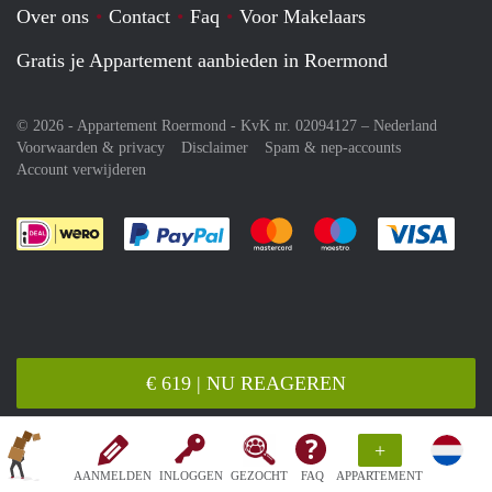
Over ons
Contact
Faq
Voor Makelaars
Gratis je Appartement aanbieden in Roermond
© 2026 - Appartement Roermond - KvK nr. 02094127 –
Nederland
Voorwaarden & privacy
Disclaimer
Spam & nep-accounts
Account verwijderen
Je rekent gemakkelijk af met Paypal
Je rekent gemakkelijk af met M
Je rekent gemakkelij
Je re
€ 619 | NU REAGEREN
+
AANMELDEN
INLOGGEN
GEZOCHT
FAQ
APPARTEMENT