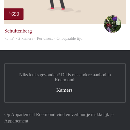
690
€
Yvon
Schuitenberg
2
75 m
· 2 kamers · Per direct - Onbepaalde tijd
Niks leuks gevonden? Dit is ons andere aanbod in
Roermond:
Kamers
Op Appartement Roermond vind en verhuur je makkelijk je
Appartement