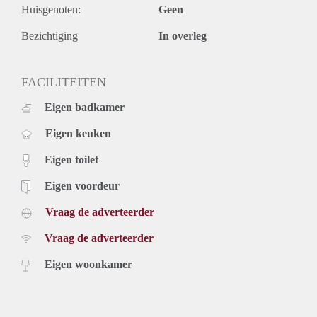
Huisgenoten:
Geen
* Huurprijs: € 619,00 per maand;
* Servicekosten: €50,00 per maand (incl. waterverbruik);
Bezichtiging
In overleg
* Voorschot stookkosten: €65,00 per maand;
* Waarborgsom: één maand huur, inclusief servicekosten.
* Huurtermijn bedraagt minimaal 24 maanden
FACILITEITEN
* Niet geschikt voor studenten
Eigen badkamer
Eigen keuken
Eigen toilet
Eigen voordeur
Vraag de adverteerder
Vraag de adverteerder
Eigen woonkamer