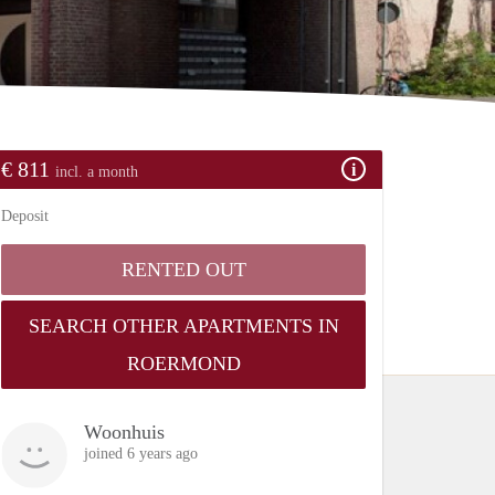
€ 811
incl. a month
Deposit
RENTED OUT
SEARCH OTHER APARTMENTS IN
ROERMOND
Woonhuis
joined 6 years ago