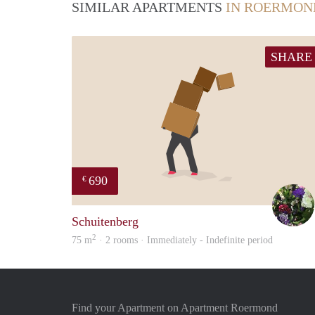
SIMILAR APARTMENTS
IN ROERMON
SHARE
690
€
Schuitenberg
2
75 m
· 2 rooms · Immediately - Indefinite period
Find your Apartment on Apartment Roermond