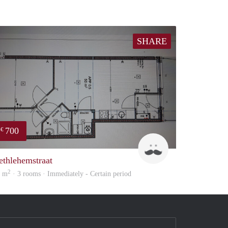
SHARE
700
€
J
ethlehemstraat
2
0 m
· 3 rooms · Immediately - Certain period