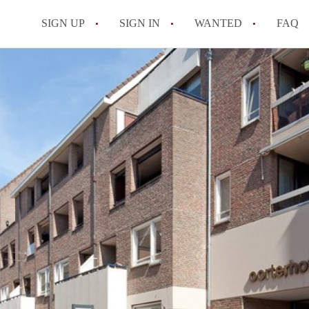
SIGN UP
SIGN IN
WANTED
FAQ
All FAQs