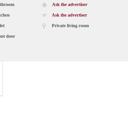
athroom
Ask the advertiser
tchen
Ask the advertiser
let
Private living room
ont door