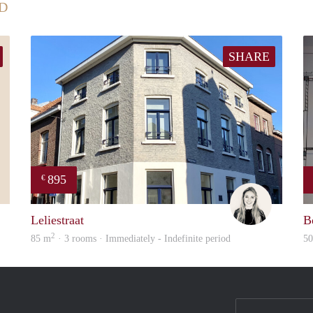
D
SHARE
895
€
Yvonne
Fleur
Leliestraat
B
2
85 m
· 3 rooms · Immediately - Indefinite period
5