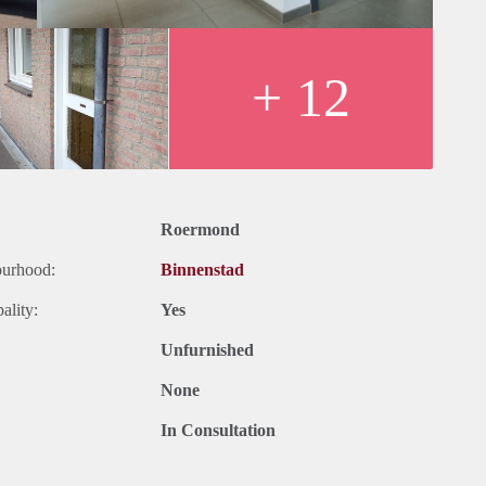
+ 12
k);
Roermond
23 jaar
rarius. Meer informatie vind je via deze link:
ourhood:
Binnenstad
ality:
Yes
Unfurnished
None
In Consultation