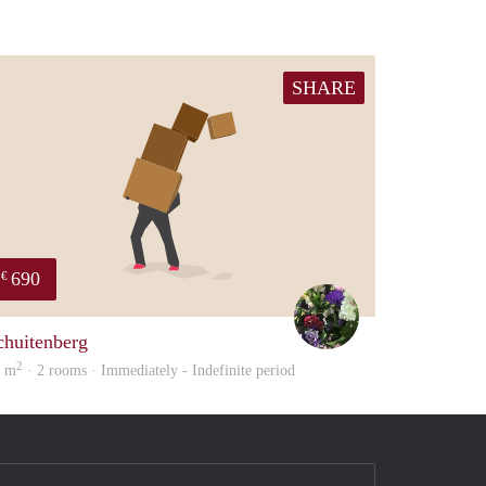
SHARE
690
€
Yvonne
chuitenberg
2
5 m
· 2 rooms · Immediately - Indefinite period