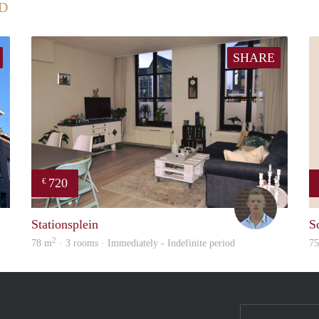
D
SHARE
720
€
Fleur
Tom
Stationsplein
S
2
78 m
· 3 rooms · Immediately - Indefinite period
7