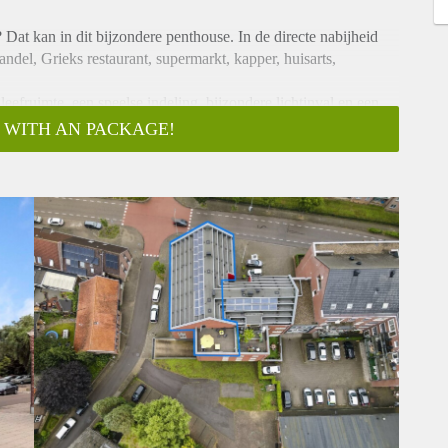
 Dat kan in dit bijzondere penthouse. In de directe nabijheid
ndel, Grieks restaurant, supermarkt, kapper, huisarts,
leefruimte, een speelse indeling, bijzondere lichtinval en een
 WITH AN PACKAGE!
 compleet gemeubileerde penthouse gelegen op de 3e
et beschikt over een zeer ruim en fraai dakterras van circa
.
oor elektrische auto en e-bike.
lift en trappenhuis; de voordeur kan met een automatische
mbinatie, meterkast en toiletruimte waarin wandcloset met
ruimte binnen bestaande uit woon-loft, open keuken en een groot
use is feitelijk bedoeld voor bewoning door maximaal twee
or hoge ruimtes met veel lichtinval, een speelse indeling en