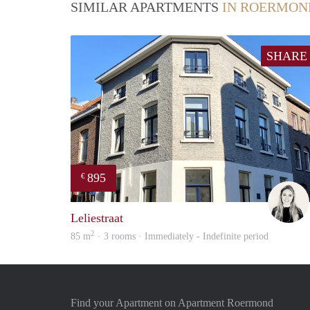
SIMILAR APARTMENTS
IN ROERMON
SHARE
895
€
Leliestraat
2
85 m
· 3 rooms · Immediately - Indefinite period
Find your Apartment on Apartment Roermond