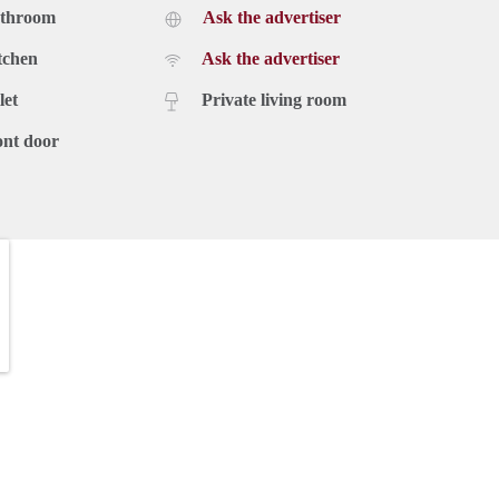
athroom
Ask the advertiser
tchen
Ask the advertiser
let
Private living room
ont door