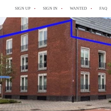
SIGN UP
SIGN IN
WANTED
FAQ
All FAQs