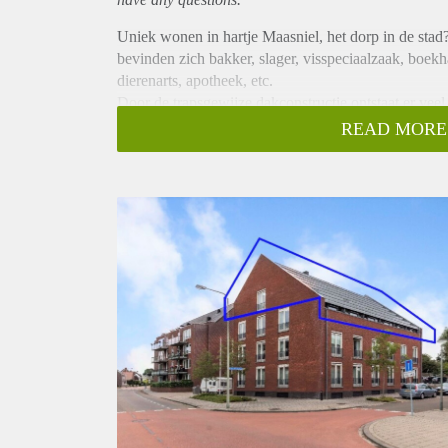
Uniek wonen in hartje Maasniel, het dorp in de stad?
bevinden zich bakker, slager, visspeciaalzaak, boekha
dierenarts, apotheek, etc.
Door de trapsgewijze dakconstructie ontstaat er veel 
fraai uitzicht over de stad Roermond.
READ MORE
Met circa 125 m² woonoppervlak, is het volledig en
verdieping van het appartementencomplex Bombaris. H
40 m² en twee privé parkeerplaatsen in het souterrain
Het penthouse kent de volgende indeling:
Souterrain:
Twee privé parkeerplaatsen met eigen oplaadpunten v
Begane grond:
Centrale entree met bellentableau en brievenbussen, 
opener worden geopend.
3e verdieping:
Eigen entree, hal met tegelvloer, extra koel vries co
fonteintje. Vanuit de hal loop je de bijzondere leef
slaapgedeelte en twee kleine bergingen. Het pentho
volwassenen. De trapsgewijze dakconstructie zorgt vo