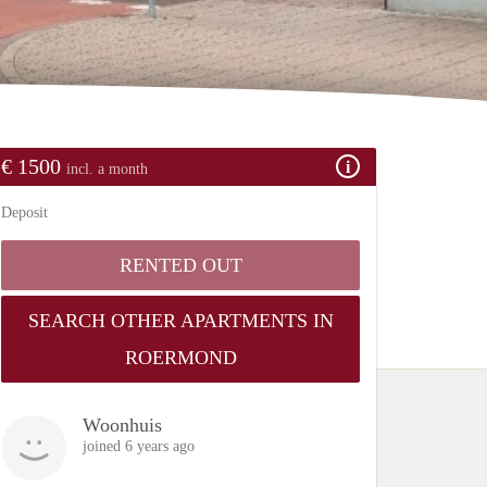
€ 1500
incl. a month
Deposit
RENTED OUT
SEARCH OTHER APARTMENTS IN
ROERMOND
Woonhuis
joined 6 years ago