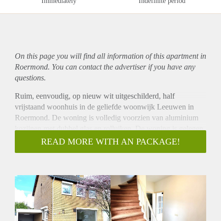
Immediately
Indefinite period
On this page you will find all information of this
apartment
in
Roermond. You can contact the advertiser if you have any
questions.
Ruim, eenvoudig, op nieuw wit uitgeschilderd, half
vrijstaand woonhuis in de geliefde woonwijk Leeuwen in
Roermond. De woning is volledig voorzien van aluminium
kozijnen met dubbel glas en rolluiken. De woning is gelegen
op loopafstand van een basisschool en het buitengebied. De
READ MORE WITH AN PACKAGE!
binnenstad van Roermond is gelegen op fietsafstand en er is
een perfecte aansluiting door nabij gelegen snelwegen naar
Venlo, Eindhoven, Maastricht en Duitsland.
Indeling:
Begane grond: Hal/entree, meterkast, opgang naar de 1e
verdieping en toegang tot de kelderberging. Gesloten keuken
voorzien van; gaskookplaat, afzuigkap, oven en koelkast.