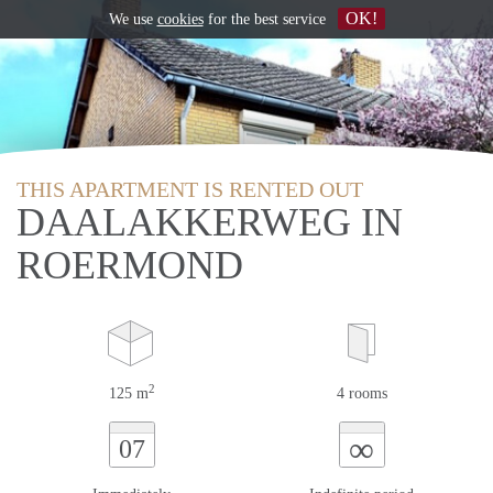
OK!
We use
cookies
for the best service
THIS APARTMENT IS RENTED OUT
DAALAKKERWEG IN
ROERMOND
2
125 m
4 rooms
∞
07