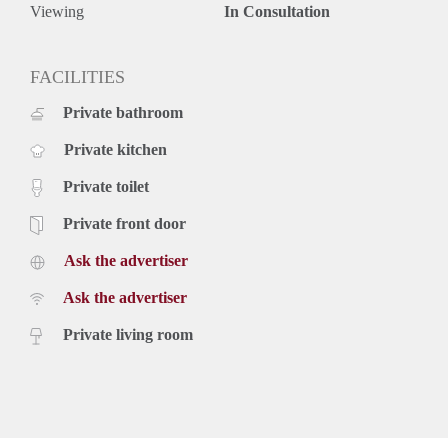
- De waarborgsom bedraagt € 2000,-
Viewing
In Consultation
Wij werken conform het toewijzigingsprotocol van Pararius.
Meer informatie vind je via deze link:
https://www.pararius.nl/info/selectieprocedure-huurder
FACILITIES
Private bathroom
Private kitchen
Private toilet
Private front door
Ask the advertiser
Ask the advertiser
Private living room