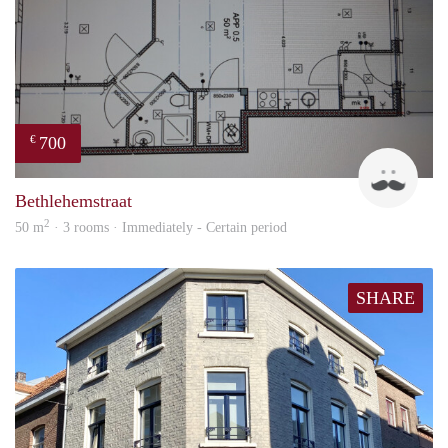
700
€
J
Bethlehemstraat
2
50 m
· 3 rooms · Immediately - Certain period
SHARE