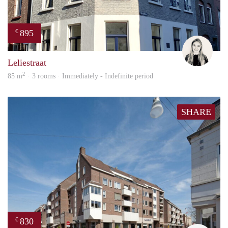
895
€
Fleur
Leliestraat
2
85 m
· 3 rooms · Immediately - Indefinite period
SHARE
830
€