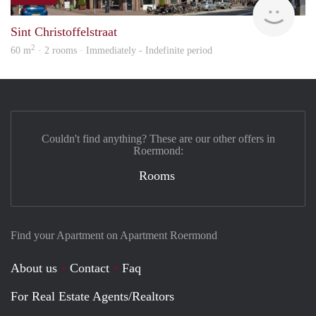
Woon
Sint Christoffelstraat
2
60 m
· 2 rooms · Immediately - Indefinite period
Couldn't find anything? These are our other offers in
Roermond:
Rooms
Find your Apartment on Apartment Roermond
About us
Contact
Faq
For Real Estate Agents/Realtors