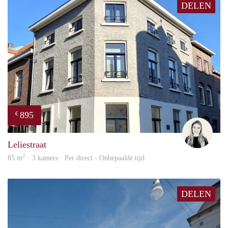
DELEN
895
€
Fleur
Leliestraat
2
85 m
· 3 kamers · Per direct - Onbepaalde tijd
DELEN