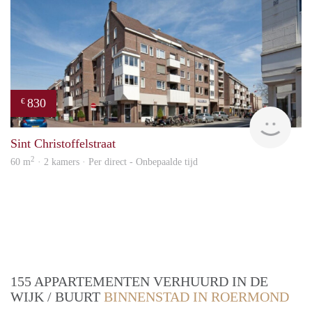
830
€
Woon
Sint Christoffelstraat
2
60 m
· 2 kamers · Per direct - Onbepaalde tijd
155 APPARTEMENTEN VERHUURD IN DE
WIJK / BUURT
BINNENSTAD IN ROERMOND