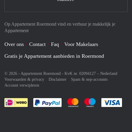
Op Appartement Roermond vind en verhuur je makkelijk je
Appartement
Over ons
Contact
Faq
Voor Makelaars
Gratis je Appartement aanbieden in Roermond
© 2026 - Appartement Roermond - KvK nr. 02094127 –
Nederland
Voorwaarden & privacy
Disclaimer
Spam & nep-accounts
Account verwijderen
Je rekent gemakkelijk af met Paypal
Je rekent gemakkelijk af met M
Je rekent gemakkelij
Je re