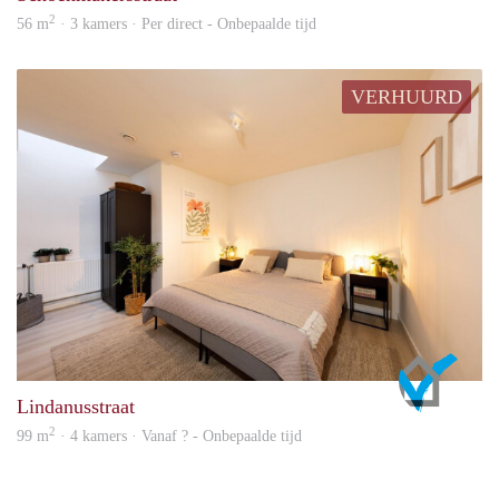
2
56 m
· 3 kamers · Per direct - Onbepaalde tijd
VERHUURD
FinS
Lindanusstraat
2
99 m
· 4 kamers · Vanaf ? - Onbepaalde tijd