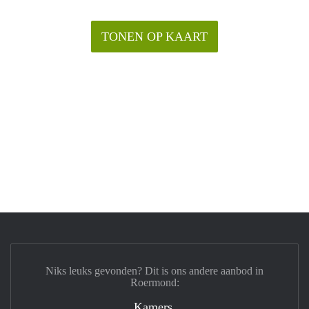
TONEN OP KAART
Niks leuks gevonden? Dit is ons andere aanbod in
Roermond:
Kamers