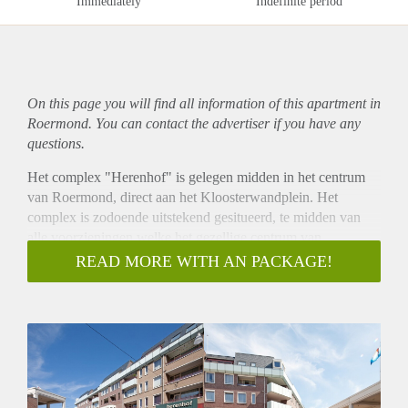
Immediately
Indefinite period
On this page you will find all information of this
apartment
in
Roermond. You can contact the advertiser if you have any
questions.
Het complex "Herenhof" is gelegen midden in het centrum
van Roermond, direct aan het Kloosterwandplein. Het
complex is zodoende uitstekend gesitueerd, te midden van
alle voorzieningen welke het gezellige centrum van
Roermond rijk is. Op steenworp afstand bevindt zich het
READ MORE WITH AN PACKAGE!
centraal station Roermond en uiteraard het gezellige
stationsplein met zijn diverse horecagelegenheden.
Het appartementencomplex "Herenhof" telt in totaliteit 41
royale appartementen. Via de centrale entree aan de Joep
Nicolasstraat, alwaar zich de bellentableaus, postkasten en
liftopgang bevindt, komt u op de galerijen. Iedere bewoner
heeft een eigen, afsluitbare berging in het souterrain. Hier