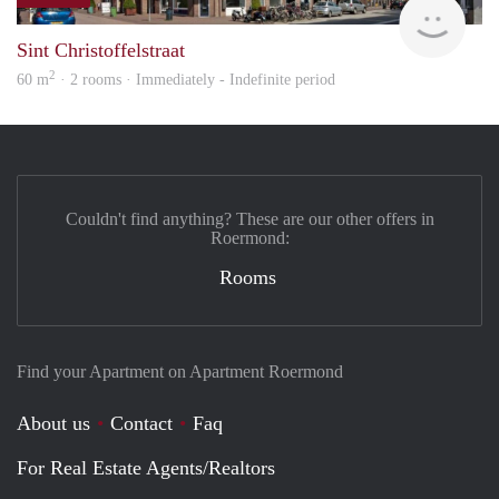
Woon
Sint Christoffelstraat
2
60 m
· 2 rooms · Immediately - Indefinite period
Couldn't find anything? These are our other offers in
Roermond:
Rooms
Find your Apartment on Apartment Roermond
About us
Contact
Faq
For Real Estate Agents/Realtors