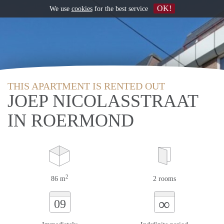
OK!
We use
cookies
for the best service
THIS APARTMENT IS RENTED OUT
JOEP NICOLASSTRAAT
IN ROERMOND
2
86 m
2 rooms
∞
09