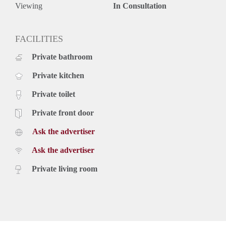
verdieping het balkon van circa 6m2 welke te bereiken is via
Viewing
In Consultation
de grote slaapkamer.
Huurgegevens:
* Huurprijs: € 795,- per maand
FACILITIES
* Servicekosten: €50,- per maand (incl. waterverbruik)
Private bathroom
* De waarborgsom bedraagt € 2535,-
* Huurtermijn bedraagt minimaal 24 maanden
Private kitchen
* Niet geschikt voor studenten en huurders onder de 25 jaar
Private toilet
Private front door
Ask the advertiser
Ask the advertiser
Private living room