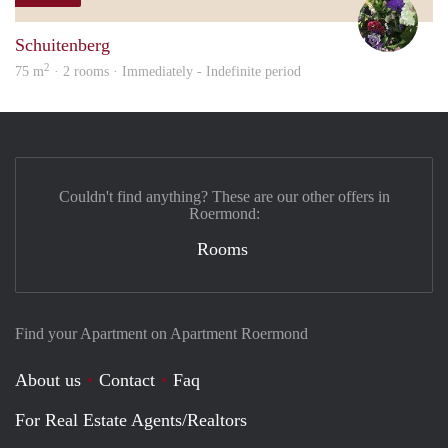
Yvon
Schuitenberg
2
75 m
· 2 rooms · Immediately - Indefinite period
Couldn't find anything? These are our other offers in
Roermond:
Rooms
Find your Apartment on Apartment Roermond
About us
Contact
Faq
For Real Estate Agents/Realtors