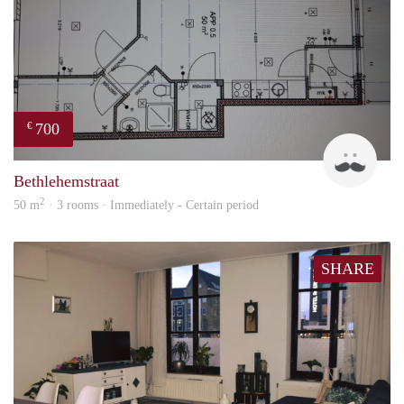
700
€
J
Bethlehemstraat
2
50 m
· 3 rooms · Immediately - Certain period
SHARE