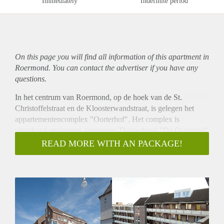
Immediately
Indefinite period
On this page you will find all information of this
apartment
in
Roermond. You can contact the advertiser if you have any
questions.
In het centrum van Roermond, op de hoek van de St.
Christoffelstraat en de Kloosterwandstraat, is gelegen het
appartementencomplex "Oorterhof". Het complex is
uitstekend gesitueerd, tegenover Theaterhotel "De Oranjerie"
nabij alle winkels welke het gezellige stadscentrum van
READ MORE WITH AN PACKAGE!
Roermond rijk is. Op nog geen 2 minuten lopen bereikt u al
gezellige Stationsplein met tal van horecagelegenheden en
uiteraard Centraal Station Roermond. Een uitstekende
woonlocatie midden in het centrum van Roermond voor
zowel jong als oud!
Het complex telt twee ingangen; één op de
Kloosterwandstraat en één op de St. Christoffelstraat. Hier