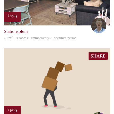
720
€
Tom
Stationsplein
2
78 m
· 3 rooms · Immediately - Indefinite period
SHARE
690
€