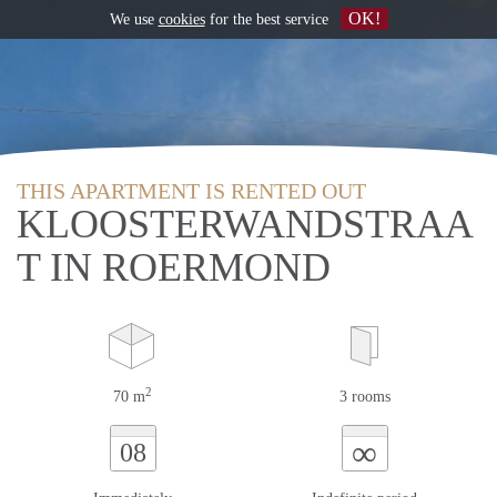
OK!
We use
cookies
for the best service
THIS APARTMENT IS RENTED OUT
KLOOSTERWANDSTRAA
T IN ROERMOND
2
70 m
3 rooms
∞
08