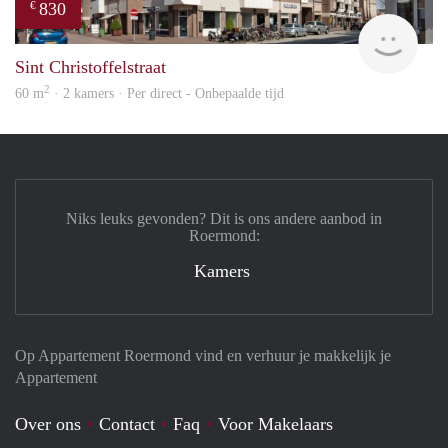
830
€
Woon
Sint Christoffelstraat
2
60 m
· 2 kamers · Per direct - Onbepaalde tijd
Niks leuks gevonden? Dit is ons andere aanbod in
Roermond:
Kamers
Op Appartement Roermond vind en verhuur je makkelijk je
Appartement
Over ons
Contact
Faq
Voor Makelaars