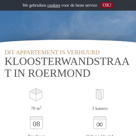
OK!
We gebruiken
cookies
voor de beste service
DIT APPARTEMENT IS VERHUURD
KLOOSTERWANDSTRAA
T IN ROERMOND
2
70 m
3 kamers
∞
08