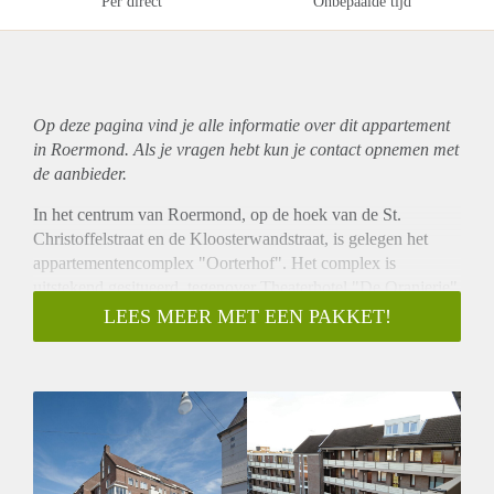
Per direct
Onbepaalde tijd
Op deze pagina vind je alle informatie over dit
appartement
in Roermond. Als je vragen hebt kun je contact opnemen met
de aanbieder.
In het centrum van Roermond, op de hoek van de St.
Christoffelstraat en de Kloosterwandstraat, is gelegen het
appartementencomplex "Oorterhof". Het complex is
uitstekend gesitueerd, tegenover Theaterhotel "De Oranjerie"
nabij alle winkels welke het gezellige stadscentrum van
LEES MEER MET EEN PAKKET!
Roermond rijk is. Op nog geen 2 minuten lopen bereikt u al
gezellige Stationsplein met tal van horecagelegenheden en
uiteraard Centraal Station Roermond. Een uitstekende
woonlocatie midden in het centrum van Roermond voor
zowel jong als oud!
Het complex telt twee ingangen; één op de
Kloosterwandstraat en één op de St. Christoffelstraat. Hier