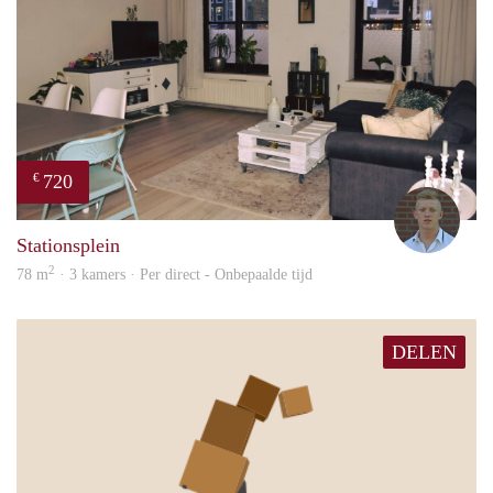
720
€
Tom
Stationsplein
2
78 m
· 3 kamers · Per direct - Onbepaalde tijd
DELEN