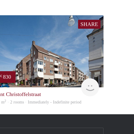
SHARE
830
€
Woonhuis
nt Christoffelstraat
2
0 m
· 2 rooms · Immediately - Indefinite period