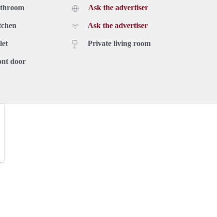
athroom
Ask the advertiser
tchen
Ask the advertiser
let
Private living room
ont door