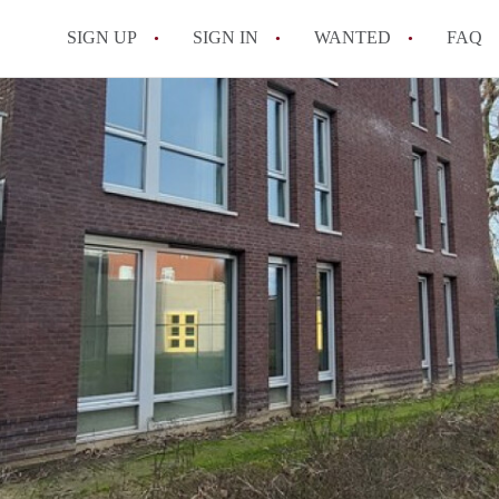
SIGN UP
SIGN IN
WANTED
FAQ
All FAQs