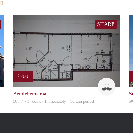
D
SHARE
700
€
Fleur
J
Bethlehemstraat
Si
2
50 m
· 3 rooms · Immediately - Certain period
6