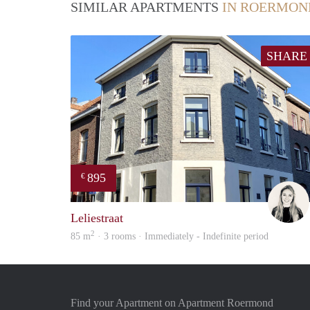
SIMILAR APARTMENTS
IN ROERMON
SHARE
895
€
Leliestraat
2
85 m
· 3 rooms · Immediately - Indefinite period
Find your Apartment on Apartment Roermond