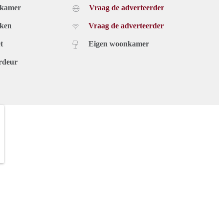
dkamer
Vraag de adverteerder
uken
Vraag de adverteerder
t
Eigen woonkamer
rdeur