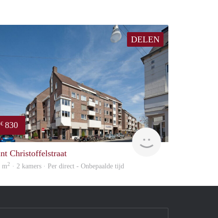
DELEN
830
€
Woonhuis
nt Christoffelstraat
2
0 m
· 2 kamers · Per direct - Onbepaalde tijd