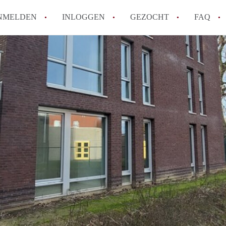
NMELDEN
INLOGGEN
GEZOCHT
FAQ
How to translate AppartementRoermond!
Wat is AppartementRoermond?
Hoeveel kost het om te reageren op een 
Wat is de privacyverklaring van Appart
Berekent AppartementRoermond
makelaarsvergoeding/bemiddelingsvergoe
Alle veelgestelde vragen