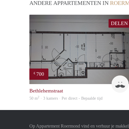
ANDERE APPARTEMENTEN IN
ROER
DELEN
700
€
Bethlehemstraat
2
50 m
· 3 kamers · Per direct - Bepaalde tijd
Op Appartement Roermond vind en verhuur je makkeli