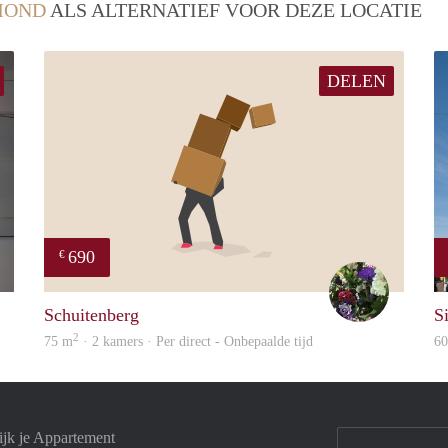
MOND
ALS ALTERNATIEF VOOR DEZE LOCATIE
DELEN
690
€
J
Yvonne
Schuitenberg
Si
2
75 m
· 2 kamers · Per direct - Onbepaalde tijd
6
jk je Appartement