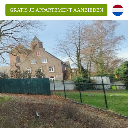
GRATIS JE APPARTEMENT AANBIEDEN
Appartement in Roermond?
ementRoermond?
ding?