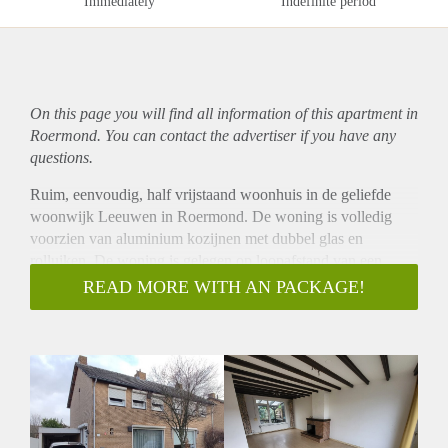
Immediately
Indefinite period
On this page you will find all information of this
apartment
in
Roermond. You can contact the advertiser if you have any
questions.
Ruim, eenvoudig, half vrijstaand woonhuis in de geliefde
woonwijk Leeuwen in Roermond. De woning is volledig
voorzien van aluminium kozijnen met dubbel glas en
rolluiken. De woning is gelegen op loopafstand van een
basisschool en het buitengebied. De binnenstad van
READ MORE WITH AN PACKAGE!
Roermond is gelegen op fietsafstand en er is een perfecte
aansluiting door nabij gelegen snelwegen naar Venlo,
Eindhoven, Maastricht en Duitsland.
Indeling:
Begane grond: Hal/entree, meterkast, opgang naar de 1e
verdieping en toegang tot de kelderberging. Gesloten keuken
voorzien van; gaskookplaat, afzuigkap, oven en koelkast.