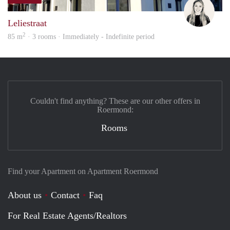
Fleur
Leliestraat
2
85 m
· 3 rooms · Immediately - Indefinite period
Couldn't find anything? These are our other offers in
Roermond:
Rooms
Find your Apartment on Apartment Roermond
About us
Contact
Faq
For Real Estate Agents/Realtors