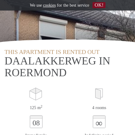
OK!
We use
cookies
for the best service
THIS APARTMENT IS RENTED OUT
DAALAKKERWEG IN
ROERMOND
2
125 m
4 rooms
∞
08