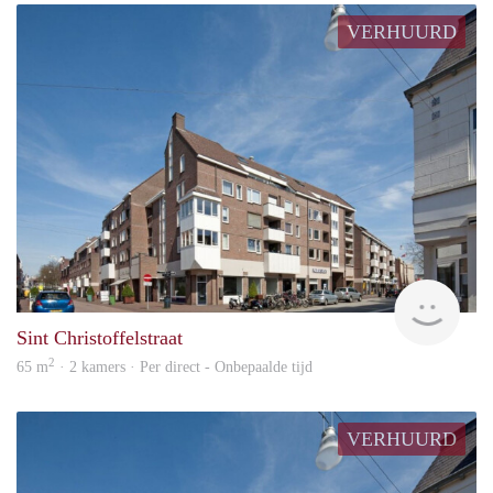
VERHUURD
Woon
Sint Christoffelstraat
2
65 m
· 2 kamers · Per direct - Onbepaalde tijd
VERHUURD