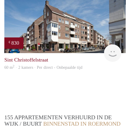
830
€
Woon
Sint Christoffelstraat
2
60 m
· 2 kamers · Per direct - Onbepaalde tijd
155 APPARTEMENTEN VERHUURD IN DE
WIJK / BUURT
BINNENSTAD IN ROERMOND