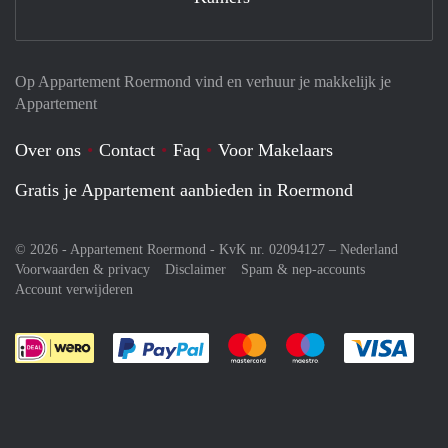
Op Appartement Roermond vind en verhuur je makkelijk je
Appartement
Over ons
Contact
Faq
Voor Makelaars
Gratis je Appartement aanbieden in Roermond
© 2026 - Appartement Roermond - KvK nr. 02094127 –
Nederland
Voorwaarden & privacy
Disclaimer
Spam & nep-accounts
Account verwijderen
Je rekent gemakkelijk af met Paypal
Je rekent gemakkelijk af met M
Je rekent gemakkelij
Je re