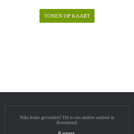
TONEN OP KAART
Niks leuks gevonden? Dit is ons andere aanbod in
Roermond:
Kamers