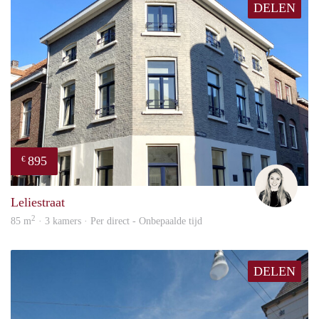
DELEN
895
€
Fleur
Leliestraat
2
85 m
· 3 kamers · Per direct - Onbepaalde tijd
DELEN