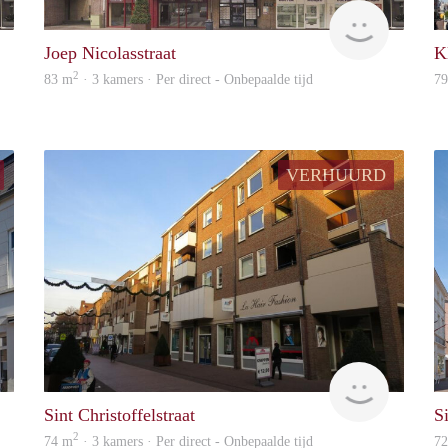
Woonhuis
Woonhuis
Joep Nicolasstraat
K
2
83 m
· 3 kamers · Per direct - Onbepaalde tijd
7
VERHUURD
Woonhuis
Woonhuis
Sint Christoffelstraat
Si
2
74 m
· 3 kamers · Per direct - Onbepaalde tijd
7