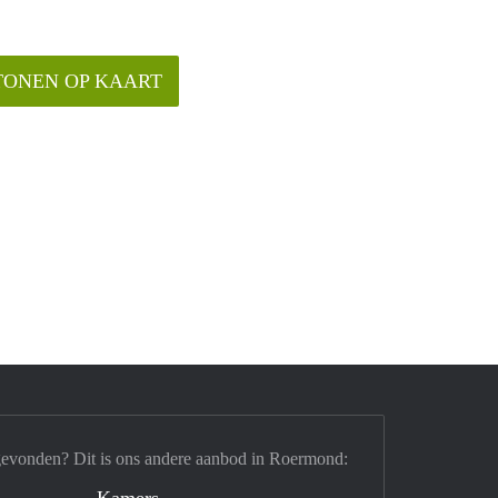
TONEN OP KAART
gevonden? Dit is ons andere aanbod in Roermond:
Kamers