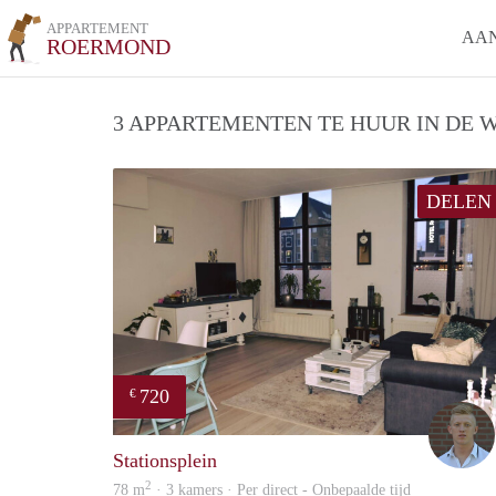
APPARTEMENT
AA
ROERMOND
3 APPARTEMENTEN TE HUUR IN DE W
DELEN
720
€
Stationsplein
2
78 m
· 3 kamers · Per direct - Onbepaalde tijd