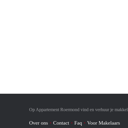
Op Appartement Roermond vind en verhuur je makkeli
Over ons
Contact
Faq
Voor Makelaars