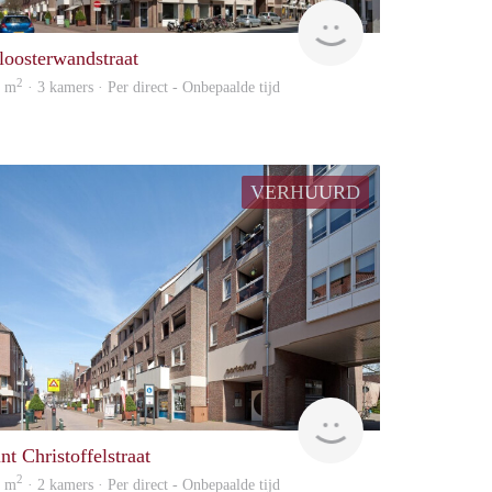
Woonhuis
loosterwandstraat
2
9 m
· 3 kamers · Per direct - Onbepaalde tijd
VERHUURD
Woonhuis
nt Christoffelstraat
2
2 m
· 2 kamers · Per direct - Onbepaalde tijd