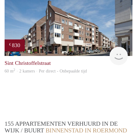
830
€
Woon
Sint Christoffelstraat
2
60 m
· 2 kamers · Per direct - Onbepaalde tijd
155 APPARTEMENTEN VERHUURD IN DE
WIJK / BUURT
BINNENSTAD IN ROERMOND