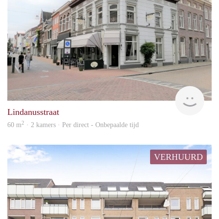
Woon
Lindanusstraat
2
60 m
· 2 kamers · Per direct - Onbepaalde tijd
VERHUURD