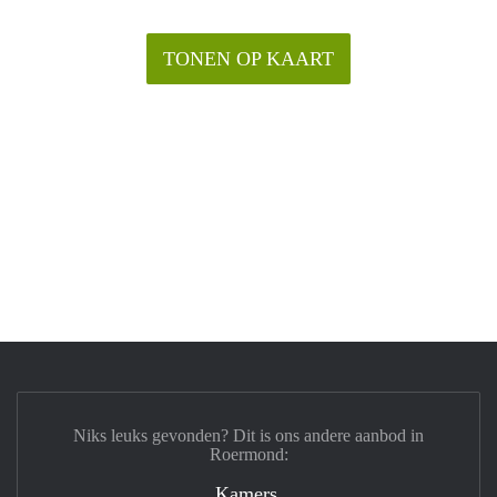
TONEN OP KAART
Niks leuks gevonden? Dit is ons andere aanbod in
Roermond:
Kamers