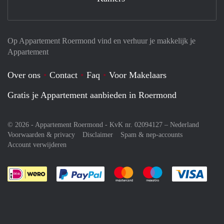
Op Appartement Roermond vind en verhuur je makkelijk je
Appartement
Over ons
Contact
Faq
Voor Makelaars
Gratis je Appartement aanbieden in Roermond
© 2026 - Appartement Roermond - KvK nr. 02094127 –
Nederland
Voorwaarden & privacy
Disclaimer
Spam & nep-accounts
Account verwijderen
Je rekent gemakkelijk af met Paypal
Je rekent gemakkelijk af met M
Je rekent gemakkelij
Je re