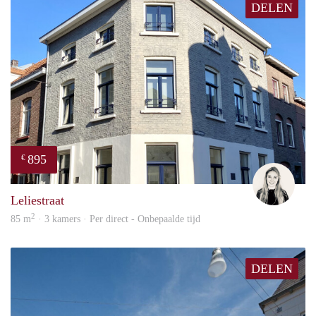
DELEN
895
€
Fleur
Leliestraat
2
85 m
· 3 kamers · Per direct - Onbepaalde tijd
DELEN