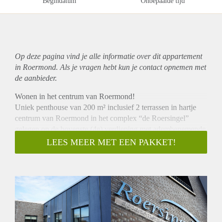
Begindatum
Onbepaalde tijd
Op deze pagina vind je alle informatie over dit
appartement
in Roermond. Als je vragen hebt kun je contact opnemen met
de aanbieder.
Wonen in het centrum van Roermond!
Uniek penthouse van 200 m² inclusief 2 terrassen in hartje
centrum van Roermond in het complex “de Roersingel”
gelegen op de bovenste (4e) verdieping met adembenemende
vergezichten met o.a. exclusieve keuken, compleet voorzien
LEES MEER MET EEN PAKKET!
van inbouwapparatuur, zoals stoomoven, combi magnetron,
vaatwasser, gasfornuis met wokbrander, volop bergruimtes.
Royale living met toegang tot dakterras, 3 slaapkamers met
allen toegang tot terras, 2 badkamers en separate toilet.
Penthouse is voorzien van een en parkeerplaats in
parkeerkelder en gezamenlijke fietsenberging. Gesitueerd in
de sfeervolle straat met z’n gezellige restaurantjes en aan de