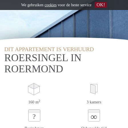
OK!
We gebruiken
cookies
voor de beste service
DIT APPARTEMENT IS VERHUURD
ROERSINGEL IN
ROERMOND
2
160 m
3 kamers
∞
?