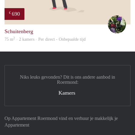
690
€
Yvon
Schuitenberg
2
75 m
· 2 kamers · Per direct - Onbepaalde tijd
Niks leuks gevonden? Dit is ons andere aanbod in
Roermond:
Kamers
Op Appartement Roermond vind en verhuur je makkelijk je
Appartement