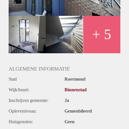
achterzijde het overdekte winkelcentrum. Nabij de Roer en
de Maas, Designer Outlet Center en NS station.
+ 5
ALGEMENE INFORMATIE
Stad
Roermond
Wijk/buurt:
Binnenstad
Inschrijven gemeente:
Ja
Opleverniveau:
Gemeubileerd
Huisgenoten:
Geen