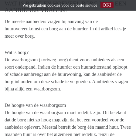
WAT IS BORG EN HOEVEEL BORG MAG EEN
OK!
We gebruiken
cookies
voor de beste service
AANBIEDER VRAGEN?
De meeste aanbieders vragen bij aanvang van de
huurovereenkomst een borg aan de huurder. In dit artikel lees je
meer over borg.
Wat is borg?
De waarborgsom (kortweg borg) dient voor aanbieders als een
soort onderpand. Indien de huurder een huurachterstand oploopt
of schade aanbrengt aan de huurwoning, kan de aanbieder de
borg inhouden om deze schade te vergoeden. Aanbieders vragen
bijna altijd een waarborgsom.
De hoogte van de waarborgsom
De hoogte van de waarborgsom moet redelijk zijn. Dit betekent
dat de borg niet zo hoog mag zijn dat het een voordeel voor de
aanbieder oplevert. Meestal betreft de borg één maand huur. Twee
maanden huur is over het algemeen niet redelijk, tenzij de