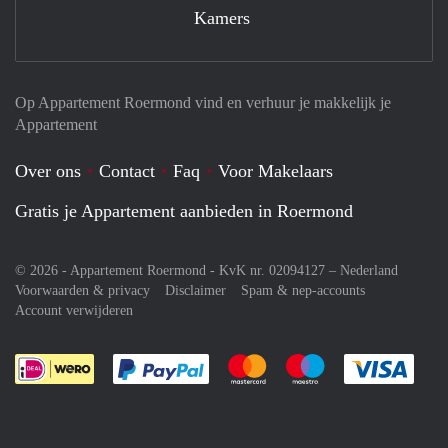
Kamers
Op Appartement Roermond vind en verhuur je makkelijk je
Appartement
Over ons
Contact
Faq
Voor Makelaars
Gratis je Appartement aanbieden in Roermond
© 2026 - Appartement Roermond - KvK nr. 02094127 –
Nederland
Voorwaarden & privacy
Disclaimer
Spam & nep-accounts
Account verwijderen
Je rekent gemakkelijk af met Paypal
Je rekent gemakkelijk af met M
Je rekent gemakkelij
Je re