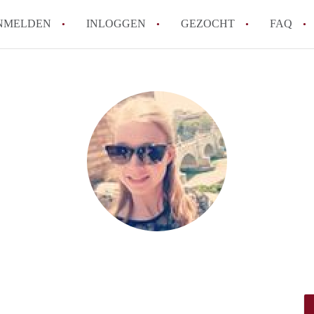
NMELDEN
INLOGGEN
GEZOCHT
FAQ
How to translate AppartementRoermond!
Wat is AppartementRoermond?
Hoeveel kost het om te reageren op een 
Wat is de privacyverklaring van Appart
Berekent AppartementRoermond
makelaarsvergoeding/bemiddelingsvergoe
Alle veelgestelde vragen