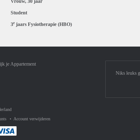
Vrouw, 30 jaar
Student
e
3
jaars Fysiotherapie (HBO)
jk je Appartement
Niks leuks 
erland
unts
Account verwijderen
met Paypal
kelijk af met Mastercard
ent gemakkelijk af met Meastro
Je rekent gemakkelijk af met Visa