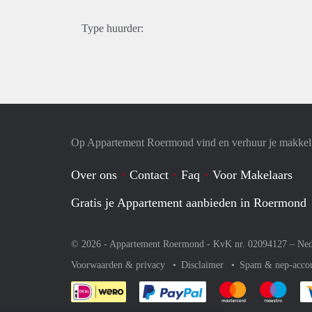
Type huurder:
Op Appartement Roermond vind en verhuur je makkeli
Over ons
Contact
Faq
Voor Makelaars
Gratis je Appartement aanbieden in Roermond
© 2026 - Appartement Roermond - KvK nr. 02094127 –
Ned
Voorwaarden & privacy
Disclaimer
Spam & nep-acco
Je rekent gemakkelijk af 
Je rekent gemak
Je rek