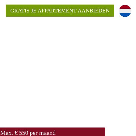
GRATIS JE APPARTEMENT AANBIEDEN
Appartement in Roermond?
ementRoermond?
ding?
Max. € 550 per maand