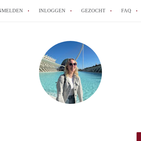
NMELDEN
INLOGGEN
GEZOCHT
FAQ
How to translate AppartementRoermond!
Wat is AppartementRoermond?
Hoeveel kost het om te reageren op een 
Wat is de privacyverklaring van Appart
Berekent AppartementRoermond
makelaarsvergoeding/bemiddelingsvergoe
Alle veelgestelde vragen