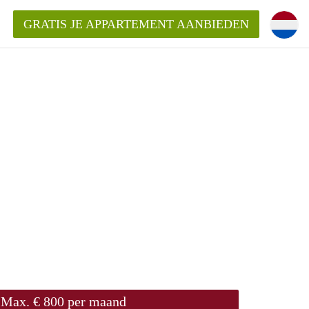
GRATIS JE APPARTEMENT AANBIEDEN
Appartement in Roermond?
ementRoermond?
ding?
Max. € 800 per maand