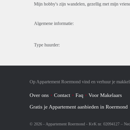
Mijn hobby's zijn wandelen, gezellig met mijn vriend
Algemene informatie:
Type huurder:
Op Appartement Roermond vind en verhuur je makkeli
Over ons
Contact
Faq
Voor Makelaars
Gratis je Appartement aanbieden in Roermond
© 2026 - Appartement Roermond - KvK nr. 02094127 –
Ned