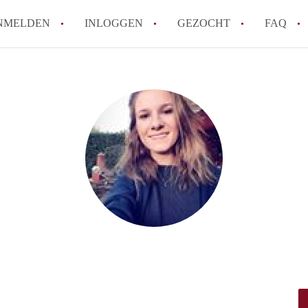
NMELDEN
INLOGGEN
GEZOCHT
FAQ
How to translate AppartementRoermond!
Wat is AppartementRoermond?
Hoeveel kost het om te reageren op een 
Wat is de privacyverklaring van Appart
Berekent AppartementRoermond
makelaarsvergoeding/bemiddelingsvergoe
Alle veelgestelde vragen