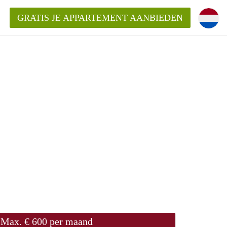
GRATIS JE APPARTEMENT AANBIEDEN
Appartement in Roermond?
ementRoermond?
ding?
Max. € 600 per maand