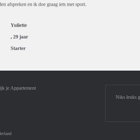
en afspreken en ik doe graag iets met sport.
Yuliette
, 29 jaar
Starter
jk je Appartement
Niks leuks 
erland