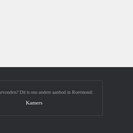
gevonden? Dit is ons andere aanbod in Roermond:
Kamers