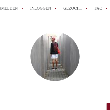
NMELDEN
INLOGGEN
GEZOCHT
FAQ
How to translate AppartementRoermond!
Wat is AppartementRoermond?
Hoeveel kost het om te reageren op een 
Wat is de privacyverklaring van Appart
Berekent AppartementRoermond
makelaarsvergoeding/bemiddelingsvergoe
Alle veelgestelde vragen