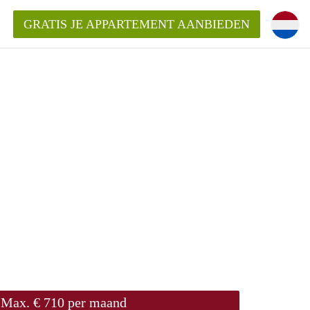
GRATIS JE APPARTEMENT AANBIEDEN
Appartement in Roermond?
ementRoermond?
ding?
Max. € 710 per maand