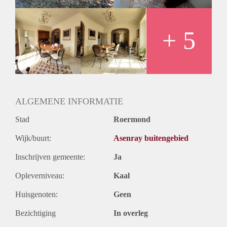
bedraagt € 1700,- per maand. Waarborgsom € 3000,-.
+ 5
ALGEMENE INFORMATIE
Stad
Roermond
Wijk/buurt:
Asenray buitengebied
Inschrijven gemeente:
Ja
Opleverniveau:
Kaal
Huisgenoten:
Geen
Bezichtiging
In overleg