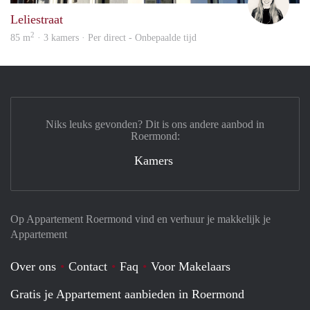
Leliestraat
2
85 m
· 3 kamers · Per direct - Onbepaalde tijd
Niks leuks gevonden? Dit is ons andere aanbod in
Roermond:
Kamers
Op Appartement Roermond vind en verhuur je makkelijk je
Appartement
Over ons
Contact
Faq
Voor Makelaars
Gratis je Appartement aanbieden in Roermond