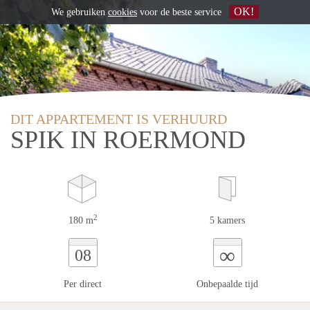
OK!
We gebruiken
cookies
voor de beste service
DIT APPARTEMENT IS VERHUURD
SPIK IN ROERMOND
2
180 m
5 kamers
∞
08
Per direct
Onbepaalde tijd