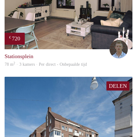
720
€
Tom
Stationsplein
2
78 m
· 3 kamers · Per direct - Onbepaalde tijd
DELEN