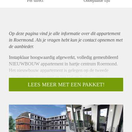
Per direct
Onbepaalde tijd
Op deze pagina vind je alle informatie over dit
appartement
in Roermond. Als je vragen hebt kun je contact opnemen met
de aanbieder.
Instapklaar hoogwaardig afgewerkt, volledig gemeubileerd
NIEUWBOUW appartement in hartje centrum Roermond.
Het nieuwbouw appartement is gelegen op de tweede
verdieping en gesitueerd in het Urban Suites complex
gelegen aan de Bethlemstraat in Roermond.
LEES MEER MET EEN PAKKET!
Het volledig gemeubileerde appartement is van alle
gemakken voorzien. De moderne keuken is voorzien van
inductie kookplaat, afzuigkap, vaatwasser, combi-oven en
koel-vries combinatie. De achterwand van de keuken is na
eigen sfeer te verlichten.
De berging is voorzien van een nieuwe wasmachine en
droger, ook is hier nog een grote op maat gemaakte inbouw