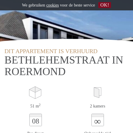
OK!
We gebruiken
cookies
voor de beste service
DIT APPARTEMENT IS VERHUURD
BETHLEHEMSTRAAT IN
ROERMOND
2
51 m
2 kamers
∞
08