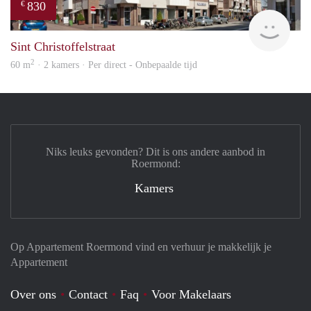
830
€
Woon
Sint Christoffelstraat
2
60 m
· 2 kamers · Per direct - Onbepaalde tijd
Niks leuks gevonden? Dit is ons andere aanbod in
Roermond:
Kamers
Op Appartement Roermond vind en verhuur je makkelijk je
Appartement
Over ons
Contact
Faq
Voor Makelaars