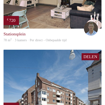
720
€
Tom
Stationsplein
2
78 m
· 3 kamers · Per direct - Onbepaalde tijd
DELEN