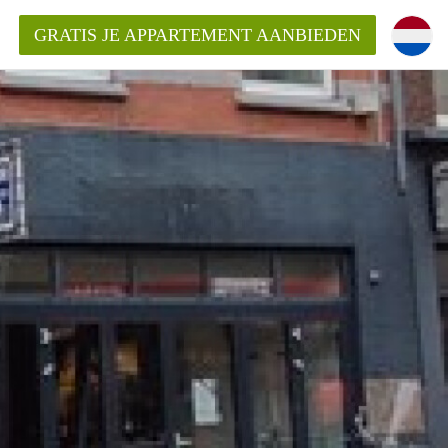
GRATIS JE APPARTEMENT AANBIEDEN
Appartement in Roermond?
ementRoermond?
ding?