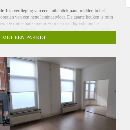
de 1ste verdieping van een authentiek pand midden in het
orzien van een nette laminaatvloer. De aparte keuken is ruim
oven. De ruime badkamer is voorzien van ligbad/douche
 wasmachine. Er is een tevens een ruime extra kamer aanwezig
er daglicht).
 MET EEN PAKKET!
nd.