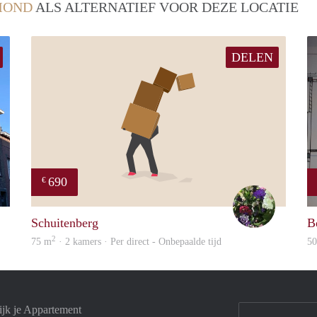
MOND
ALS ALTERNATIEF VOOR DEZE LOCATIE
DELEN
690
€
Fleur
Yvonne
Schuitenberg
B
2
75 m
· 2 kamers · Per direct - Onbepaalde tijd
5
jk je Appartement