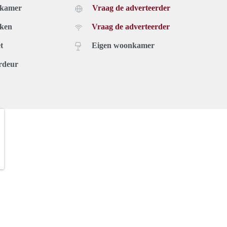
dkamer
Vraag de adverteerder
uken
Vraag de adverteerder
t
Eigen woonkamer
rdeur