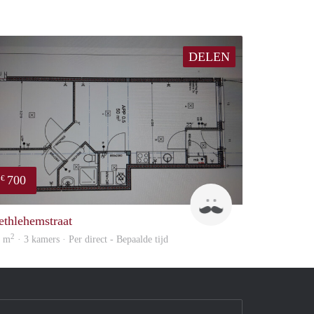
DELEN
700
€
J
ethlehemstraat
2
0 m
· 3 kamers · Per direct - Bepaalde tijd