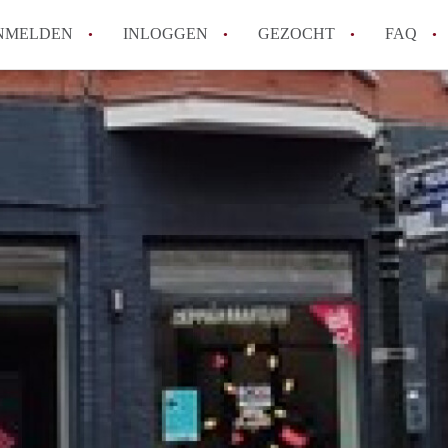
NMELDEN
INLOGGEN
GEZOCHT
FAQ
How to translate AppartementRoermond!
Wat is AppartementRoermond?
Hoeveel kost het om te reageren op een 
Wat is de privacyverklaring van Appart
Berekent AppartementRoermond
makelaarsvergoeding/bemiddelingsvergoe
Alle veelgestelde vragen