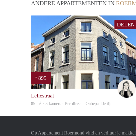
ANDERE APPARTEMENTEN IN
ROER
DELEN
895
€
Leliestraat
2
85 m
· 3 kamers · Per direct - Onbepaalde tijd
Op Appartement Roermond vind en verhuur je makkeli