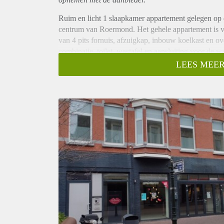
Ruim en licht 1 slaapkamer appartement gelegen op 
centrum van Roermond. Het gehele appartement is vo
van 4 pits fornuis, afzuigkap, inbouw koelkast en 
combinatie, toilet, wastafel en aansluiting voor de
die gebruikt kan worden als werk / slaapkamer (zond
LEES MEER
Huurgegevens:
-De huurprijs excl. G/W/E bedraagt € 890,- per maa
- Waarborgsom bedraagt € 1780,-