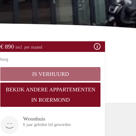
€ 890
incl. per maand
borg
IS VERHUURD
BEKIJK ANDERE APPARTEMENTEN
IN ROERMOND
Woonhuis
6 jaar geleden lid geworden