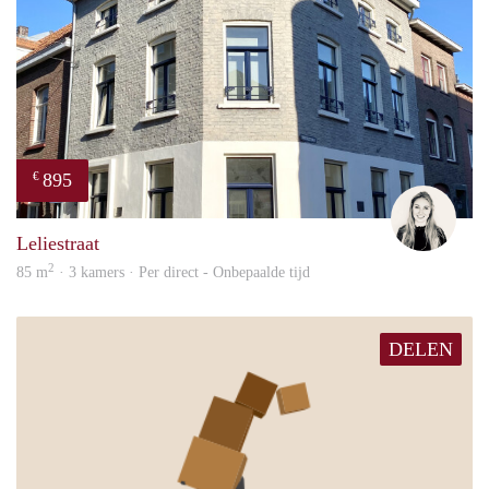
895
€
Fleur
Leliestraat
2
85 m
· 3 kamers · Per direct - Onbepaalde tijd
DELEN