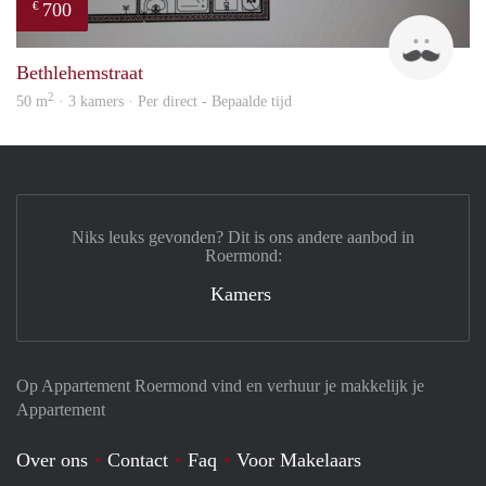
700
€
J
Bethlehemstraat
2
50 m
· 3 kamers · Per direct - Bepaalde tijd
Niks leuks gevonden? Dit is ons andere aanbod in
Roermond:
Kamers
Op Appartement Roermond vind en verhuur je makkelijk je
Appartement
Over ons
Contact
Faq
Voor Makelaars