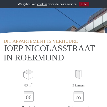
OK!
We gebruiken
cookies
voor de beste service
DIT APPARTEMENT IS VERHUURD
JOEP NICOLASSTRAAT
IN ROERMOND
2
83 m
3 kamers
∞
06