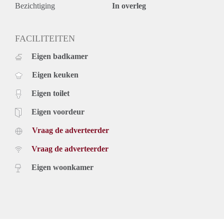
balkon.
Bezichtiging
In overleg
LET OP: De gepresenteerde foto's zijn impressie foto's van
een soortgelijk appartement.
Huurgegevens:
FACILITEITEN
* Huurprijs: € 777,00 per maand;
Eigen badkamer
* Servicekosten: € 50,00 per maand (incl. waterverbruik);
* Waarborgsom: één maand huur, inclusief servicekosten.
Eigen keuken
* Huurtermijn bedraagt minimaal 24 maanden
* Niet geschikt voor studenten en huurders onder de 25 jaar
Eigen toilet
Eigen voordeur
Vraag de adverteerder
Vraag de adverteerder
Eigen woonkamer