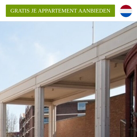
GRATIS JE APPARTEMENT AANBIEDEN
Appartement in Roermond?
ementRoermond?
ding?