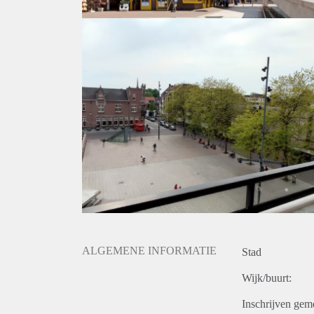
respectievelijke oppervlakten van 20 m² en 10 m². 
welke te bereiken is via de grote slaapkamer.
Huurgegevens:
* Huurprijs: € 789,00 per maand
* Servicekosten: € 50,00 per maand (incl. waterverb
* Waarborgsom € 2517,00 (3 x de maandhuur)
* Huurtermijn bedraagt minimaal 24 maanden
* Niet geschikt voor studenten of woningdelers en h
* Honden zijn in dit complex helaas niet toegestaan
ALGEMENE INFORMATIE
Stad
Wijk/buurt:
Inschrijven gem