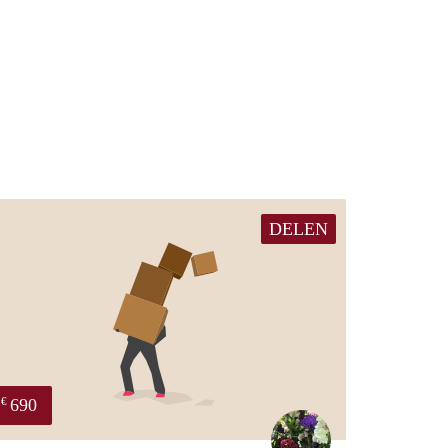
DELEN
690
€
Yvonne