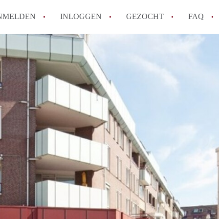
NMELDEN
INLOGGEN
GEZOCHT
FAQ
How to translate AppartementRoermond!
Wat is AppartementRoermond?
Hoeveel kost het om te reageren op een 
Wat is de privacyverklaring van Appart
Berekent AppartementRoermond
makelaarsvergoeding/bemiddelingsvergoe
Alle veelgestelde vragen