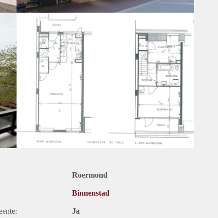
Ook bevind zich op deze verdieping de logia van circa 7m2
ruik);
uurders onder de 25 jaar
Roermond
Binnenstad
eente:
Ja