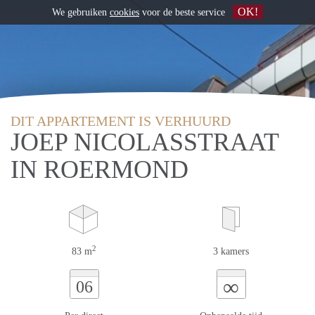
OK!
We gebruiken
cookies
voor de beste service
DIT APPARTEMENT IS VERHUURD
JOEP NICOLASSTRAAT
IN ROERMOND
2
83 m
3 kamers
∞
06