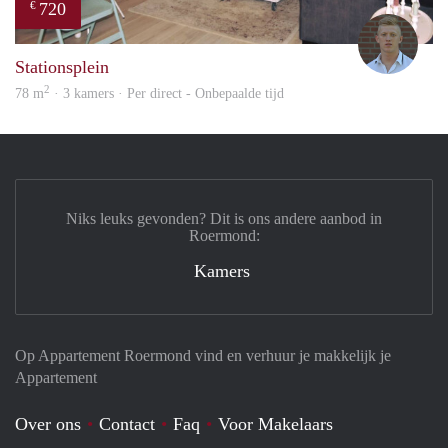
720
€
Tom
Stationsplein
2
78 m
· 3 kamers · Per direct - Onbepaalde tijd
Niks leuks gevonden? Dit is ons andere aanbod in
Roermond:
Kamers
Op Appartement Roermond vind en verhuur je makkelijk je
Appartement
Over ons
Contact
Faq
Voor Makelaars