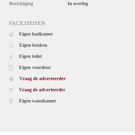
Bijzonderheden:
Bezichtiging
In overleg
* Laminaatvloer in het appartement is ter overname.
Huurgegevens:
* Huurprijs: € 870,- per maand.
FACILITEITEN
* Servicekosten: € 50,- per maand (incl. waterverbruik).
Eigen badkamer
* Waarborgsom bedraagt eenmalig € 1740,-
* Huurtermijn bedraagt minimaal 24 maanden.
Eigen keuken
* Niet geschikt voor studenten en huurders onder de 25 jaar.
* Honden zijn hier helaas niet toegestaan.
Eigen toilet
Eigen voordeur
Vraag de adverteerder
Vraag de adverteerder
Eigen woonkamer