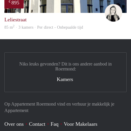
895
€
Fleur
Leliestraat
2
85 m
· 3 kamers · Per direct - Onbepaalde tijd
Niks leuks gevonden? Dit is ons andere aanbod in
Roermond:
Kamers
Op Appartement Roermond vind en verhuur je makkelijk je
Appartement
Over ons
Contact
Faq
Voor Makelaars