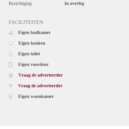
balkon.
Bezichtiging
In overleg
LET OP: Dit betreffen impressie foto's van een soortgelijk
appartement.
Huurgegevens:
FACILITEITEN
* Huurprijs: € 846,- per maand
Eigen badkamer
* Servicekosten: € 50,- per maand (incl. waterverbruik);
* Waarborgsom € 1692,-
Eigen keuken
* Huurtermijn bedraagt minimaal 25 maanden
* Niet geschikt voor studenten of woningdelers en huurders
Eigen toilet
onder de 25 jaar
Eigen voordeur
Vraag de adverteerder
Vraag de adverteerder
Eigen woonkamer