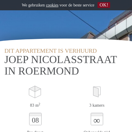
OK!
We gebruiken
cookies
voor de beste service
DIT APPARTEMENT IS VERHUURD
JOEP NICOLASSTRAAT
IN ROERMOND
2
83 m
3 kamers
∞
08