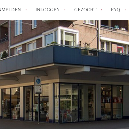
NMELDEN
INLOGGEN
GEZOCHT
FAQ
How to translate AppartementRoermond!
Wat is AppartementRoermond?
Hoeveel kost het om te reageren op een 
Wat is de privacyverklaring van Appart
Berekent AppartementRoermond
makelaarsvergoeding/bemiddelingsvergoe
Alle veelgestelde vragen