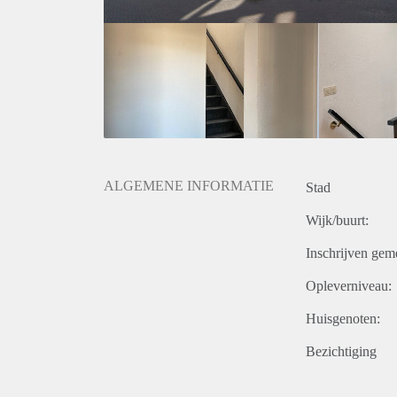
badkamer en het toilet.
De huurprijs incl. servicekosten, voorschot stookkost
maand. De waarborgsom bedraagt eenmalig € 1200,
Optioneel is er de mogelijkheid om een privé parkee
onder het appartementencomplex.
ALGEMENE INFORMATIE
Stad
Wijk/buurt:
Inschrijven gem
Opleverniveau:
Huisgenoten:
Bezichtiging