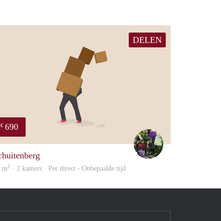
DELEN
690
€
Yvonne
chuitenberg
2
5 m
· 2 kamers · Per direct - Onbepaalde tijd