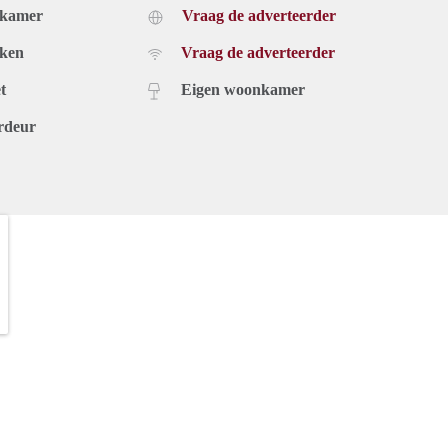
dkamer
Vraag de adverteerder
uken
Vraag de adverteerder
t
Eigen woonkamer
rdeur