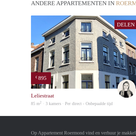
ANDERE APPARTEMENTEN IN
ROER
DELEN
895
€
Leliestraat
2
85 m
· 3 kamers · Per direct - Onbepaalde tijd
Op Appartement Roermond vind en verhuur je makkeli