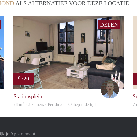
MOND
ALS ALTERNATIEF VOOR DEZE LOCATIE
DELEN
720
€
Fleur
Tom
Stationsplein
S
2
78 m
· 3 kamers · Per direct - Onbepaalde tijd
7
jk je Appartement