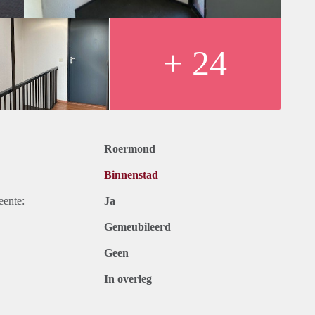
en, water en excl. elektra, tv en internet bedraagt € 1195,- per
-
+ 24
rplaats te huren voor € 100,- per maand in de parkeergarage
Roermond
Binnenstad
eente:
Ja
Gemeubileerd
Geen
In overleg